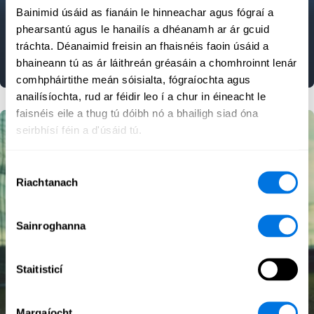
Bainimid úsáid as fianáin le hinneachar agus fógraí a
Online
phearsantú agus le hanailís a dhéanamh ar ár gcuid
tráchta. Déanaimid freisin an fhaisnéis faoin úsáid a
Lorg Digiteach
Físeán
Fuaim
bhaineann tú as ár láithreán gréasáin a chomhroinnt lenár
comhpháirtithe meán sóisialta, fógraíochta agus
anailísíochta, rud ar féidir leo í a chur in éineacht le
faisnéis eile a thug tú dóibh nó a bhailigh siad óna
seirbhísí féin a d'úsáid tú.
Roghnú
Riachtanach
Toilithe
Sainroghanna
Staitisticí
Follow the Digital Footprints
Margaíocht