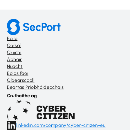
Baile
Cúrsaí
Cluichí
Ábhair
Nuacht
Eolas faoi
Cibearscaoll
Beartas Príobháideachais
Cruthaithe ag
linkedin.com/company/cyber-citizen-eu