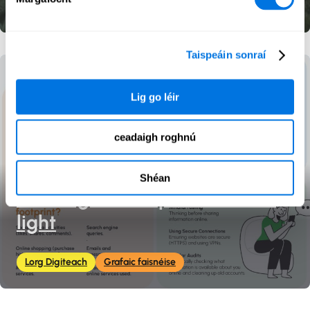
Lorg Digiteach
Cluiche
Taispeáin sonraí
Lig go léir
ceadaigh roghnú
Shéan
Your digital footprint: make it
light
Lorg Digiteach
Grafaic faisnéise