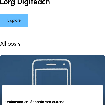
Lorg Digiteach
Explore
All posts
Úsáideann an láithreán seo cuacha
Dare to Care What You Share