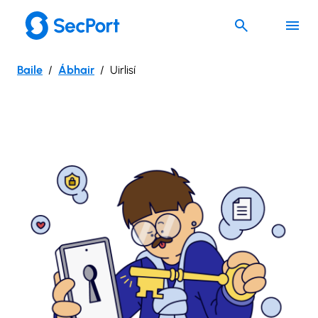
Skip
to
content
Baile
Ábhair
Uirlisí