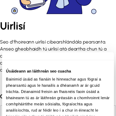
Uirlisí
Seo d’fhoireann uirlisí cibearshlándála pearsanta.
Anseo gheobhaidh tú uirlisí atá deartha chun tú a
dhéanamh níos sláine i do shaol laethúil. Tosaigh ag
cur eolais orthu agus tú féin a threalmhú le haghaidh
cibearshlándála níos fearr.
Úsáideann an láithreán seo cuacha
Bainimid úsáid as fianáin le hinneachar agus fógraí a
phearsantú agus le hanailís a dhéanamh ar ár gcuid
tráchta. Déanaimid freisin an fhaisnéis faoin úsáid a
Gach Post
bhaineann tú as ár láithreán gréasáin a chomhroinnt lenár
comhpháirtithe meán sóisialta, fógraíochta agus
Cuardach
anailísíochta, rud ar féidir leo í a chur in éineacht le