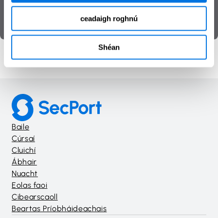
Aitheantais
ceadaigh roghnú
Cosaint sonraí
Uirlis
Shéan
Baile
Cúrsaí
Cluichí
Ábhair
Nuacht
Eolas faoi
Cibearscaoll
Beartas Príobháideachais