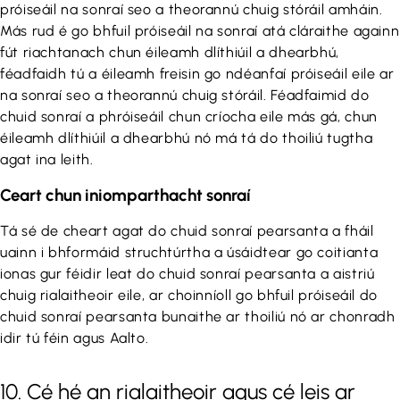
próiseáil na sonraí seo a theorannú chuig stóráil amháin.
Más rud é go bhfuil próiseáil na sonraí atá cláraithe againn
fút riachtanach chun éileamh dlíthiúil a dhearbhú,
féadfaidh tú a éileamh freisin go ndéanfaí próiseáil eile ar
na sonraí seo a theorannú chuig stóráil. Féadfaimid do
chuid sonraí a phróiseáil chun críocha eile más gá, chun
éileamh dlíthiúil a dhearbhú nó má tá do thoiliú tugtha
agat ina leith.
Ceart chun iniomparthacht sonraí
Tá sé de cheart agat do chuid sonraí pearsanta a fháil
uainn i bhformáid struchtúrtha a úsáidtear go coitianta
ionas gur féidir leat do chuid sonraí pearsanta a aistriú
chuig rialaitheoir eile, ar choinníoll go bhfuil próiseáil do
chuid sonraí pearsanta bunaithe ar thoiliú nó ar chonradh
idir tú féin agus Aalto.
10. Cé hé an rialaitheoir agus cé leis ar