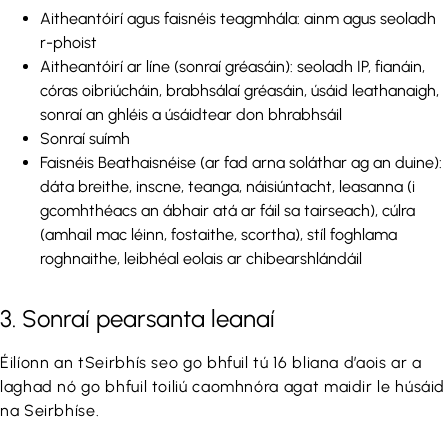
Aitheantóirí agus faisnéis teagmhála: ainm agus seoladh
r-phoist
Aitheantóirí ar líne (sonraí gréasáin): seoladh IP, fianáin,
córas oibriúcháin, brabhsálaí gréasáin, úsáid leathanaigh,
sonraí an ghléis a úsáidtear don bhrabhsáil
Sonraí suímh
Faisnéis Beathaisnéise (ar fad arna soláthar ag an duine):
dáta breithe, inscne, teanga, náisiúntacht, leasanna (i
gcomhthéacs an ábhair atá ar fáil sa tairseach), cúlra
(amhail mac léinn, fostaithe, scortha), stíl foghlama
roghnaithe, leibhéal eolais ar chibearshlándáil
3. Sonraí pearsanta leanaí
Éilíonn an tSeirbhís seo go bhfuil tú 16 bliana d’aois ar a
laghad nó go bhfuil toiliú caomhnóra agat maidir le húsáid
na Seirbhíse.