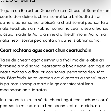
Tugann an Rialachán Ginearálta um Chosaint Sonraí roinnt
cearta don duine is ábhar sonraí lena bhféadfaidh an
duine is ábhar sonraí próiseáil a chuid sonraí pearsanta a
rialú. Féadfaidh an t-ábhar sonraí na cearta seo a leanas
a úsáid maidir le Aalto a mhéid a fheidhmíonn Aalto mar
rialaitheoir sonraí pearsanta an duine is ábhar sonraí:
Ceart rochtana agus ceart chun ceartúcháin
Tá sé de cheart agat deimhniú a fháil maidir le cibé an
bpróiseálaimid sonraí pearsanta a bhaineann leat agus an
ceart rochtain a fháil ar aon sonraí pearsanta den sórt
sin. Féadfaidh Aalto iarraidh ort d’iarratas a shonrú nuair
is gá, mar shampla maidir le gníomhaíochtaí lena
mbaineann an t-iarratas.
Ina theannta sin, tá sé de cheart agat ceartúchán sonraí
pearsanta míchearta a bhaineann leat a iarraidh, nó