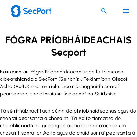
Skip
to
content
FÓGRA PRÍOBHÁIDEACHAIS
Secport
Baineann an Fógra Príobháideachais seo le tairseach
cibearshlándála SecPort (Seirbhís). Feidhmíonn Ollscoil
Aalto (Aalto) mar an rialaitheoir le haghaidh sonraí
pearsanta a sholáthraíonn úsáideoirí na Seirbhíse.
Tá sé ríthábhachtach dúinn do phríobháideachas agus do
shonraí pearsanta a chosaint. Tá Aalto tiomanta do
chomhlíonadh na gceanglas a chuireann rialachán um
chosaint sonraí ar Aalto agus do chuid sonraí pearsanta á