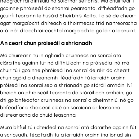
freagrachtaí dlíthiúla nó soláthar seirbhísí. Má chuirtear i
gcoinne phróiseáil do shonraí pearsanta, d’fhéadfadh go
gcuirfí teorainn le húsáid Sheirbhís Aalto. Tá sé de cheart
agat margaíocht dhíreach a thoirmeasc tríd na treoracha
atá inár dteachtaireachtaí margaíochta go léir a leanúint.
An ceart chun próiseáil a shrianadh
Má chuireann tú in aghaidh cruinneas na sonraí atá
cláraithe againn fút nó dlíthiúlacht na próiseála, nó má
chuir tú i gcoinne phróiseáil na sonraí de réir do cheart
chun agóid a dhéanamh, féadfaidh tú iarraidh orainn
próiseáil na sonraí seo a shrianadh go stóráil amháin. Ní
bheidh an phróiseáil teoranta do stóráil ach amháin, go
dtí go bhféadfar cruinneas na sonraí a dheimhniú, nó go
bhféadfar a sheiceáil cibé an sáraíonn ár leasanna
dlisteanacha do chuid leasanna.
Mura bhfuil tú i dteideal na sonraí atá cláraithe againn fút
a scriosadh, féadfaidh tú a iarraidh orainn ina ionad sin