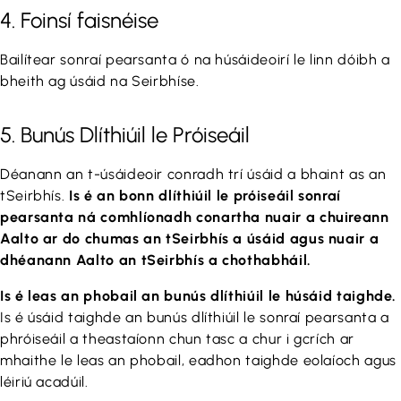
4. Foinsí faisnéise
Bailítear sonraí pearsanta ó na húsáideoirí le linn dóibh a
bheith ag úsáid na Seirbhíse.
5. Bunús Dlíthiúil le Próiseáil
Déanann an t-úsáideoir conradh trí úsáid a bhaint as an
tSeirbhís.
Is é an bonn dlíthiúil le próiseáil sonraí
pearsanta ná comhlíonadh conartha nuair a chuireann
Aalto ar do chumas an tSeirbhís a úsáid agus nuair a
dhéanann Aalto an tSeirbhís a chothabháil.
Is é leas an phobail an bunús dlíthiúil le húsáid taighde.
Is é úsáid taighde an bunús dlíthiúil le sonraí pearsanta a
phróiseáil a theastaíonn chun tasc a chur i gcrích ar
mhaithe le leas an phobail, eadhon taighde eolaíoch agus
léiriú acadúil.