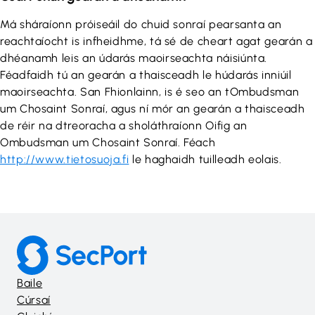
Má sháraíonn próiseáil do chuid sonraí pearsanta an
reachtaíocht is infheidhme, tá sé de cheart agat gearán a
dhéanamh leis an údarás maoirseachta náisiúnta.
Féadfaidh tú an gearán a thaisceadh le húdarás inniúil
maoirseachta. San Fhionlainn, is é seo an tOmbudsman
um Chosaint Sonraí, agus ní mór an gearán a thaisceadh
de réir na dtreoracha a sholáthraíonn Oifig an
Ombudsman um Chosaint Sonraí. Féach
http://www.tietosuoja.fi
le haghaidh tuilleadh eolais.
Baile
Cúrsaí