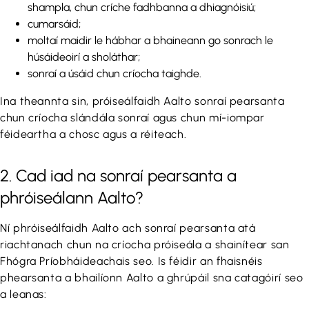
shampla, chun críche fadhbanna a dhiagnóisiú;
cumarsáid;
moltaí maidir le hábhar a bhaineann go sonrach le
húsáideoirí a sholáthar;
sonraí a úsáid chun críocha taighde.
Ina theannta sin, próiseálfaidh Aalto sonraí pearsanta
chun críocha slándála sonraí agus chun mí-iompar
féideartha a chosc agus a réiteach.
2. Cad iad na sonraí pearsanta a
phróiseálann Aalto?
Ní phróiseálfaidh Aalto ach sonraí pearsanta atá
riachtanach chun na críocha próiseála a shainítear san
Fhógra Príobháideachais seo. Is féidir an fhaisnéis
phearsanta a bhailíonn Aalto a ghrúpáil sna catagóirí seo
a leanas: