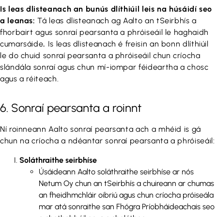
Is leas dlisteanach an bunús dlíthiúil leis na húsáidí seo
a leanas:
Tá leas dlisteanach ag Aalto an tSeirbhís a
fhorbairt agus sonraí pearsanta a phróiseáil le haghaidh
cumarsáide
.
Is leas dlisteanach é freisin an bonn dlíthiúil
le do chuid sonraí pearsanta a phróiseáil chun críocha
slándála sonraí agus chun mí-iompar féideartha a chosc
agus a réiteach.
6. Sonraí pearsanta a roinnt
Ní roinneann Aalto sonraí pearsanta ach a mhéid is gá
chun na críocha a ndéantar sonraí pearsanta a phróiseáil:
Soláthraithe seirbhíse
Úsáideann Aalto soláthraithe seirbhíse ar nós
Netum Oy chun an tSeirbhís a chuireann ar chumas
an fheidhmchláir oibriú agus chun críocha próiseála
mar atá sonraithe san Fhógra Príobháideachais seo