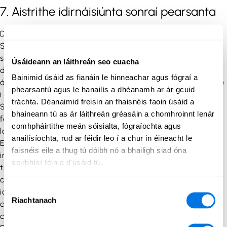
7. Aistrithe idirnáisiúnta sonraí pearsanta
Déanaimid ár ndícheall gach seirbhís a bhaineann lenár
Seirbhís a chur i gcrích ag baint úsáide as oibreoirí agus
seirbhísí atá lonnaithe laistigh den Aontas Eorpach nó
Úsáideann an láithreán seo cuacha
den Limistéir Eorpaigh Eacnamaíoch. I gcásanna áirithe,
Bainimid úsáid as fianáin le hinneachar agus fógraí a
áfach, féadfaidh oibreoirí agus freastalaithe atá lonnaithe
phearsantú agus le hanailís a dhéanamh ar ár gcuid
i dtríú tíortha seirbhísí a bhaineann le húsáid ár gcuid
tráchta. Déanaimid freisin an fhaisnéis faoin úsáid a
Seirbhíse a chur i gcrích freisin. I gcásanna den sórt sin,
bhaineann tú as ár láithreán gréasáin a chomhroinnt lenár
féadfar do chuid sonraí pearsanta a aistriú freisin
comhpháirtithe meán sóisialta, fógraíochta agus
lasmuigh den Aontas nó den Limistéir Eorpaigh
anailísíochta, rud ar féidir leo í a chur in éineacht le
Eacnamaíoch i gcomhréir leis an reachtaíocht is
faisnéis eile a thug tú dóibh nó a bhailigh siad óna
infheidhme. Maidir le haistrithe sonraí pearsanta chuig
seirbhísí féin a d'úsáid tú.
tíortha nach soláthraíonn an reachtaíocht áitiúil um
chosaint sonraí leibhéal leordhóthanach cosanta sonraí
Roghnú
iontu, déantar aistrithe a chosaint trí úsáid a bhaint as
Riachtanach
Toilithe
coimircí iomchuí, amhail clásail chaighdeánacha
chonarthacha arna bhformheas ag an gCoimisiún