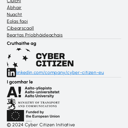
Cluichí
Ábhair
Nuacht
Eolas faoi
Cibearscaoll
Beartas Príobháideachais
Cruthaithe ag
linkedin.com/company/cyber-citizen-eu
I gcomhar le
© 2024 Cyber Citizen Initiative