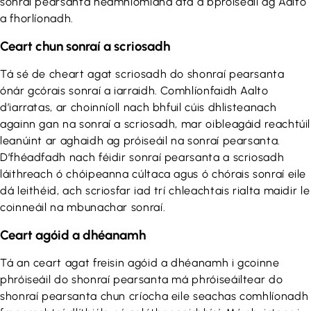
sonraí pearsanta neamhiomlána atá á bpróiseáil ag Aalto
a fhorlíonadh.
Ceart chun sonraí a scriosadh
Tá sé de cheart agat scriosadh do shonraí pearsanta
ónár gcórais sonraí a iarraidh. Comhlíonfaidh Aalto
d’iarratas, ar choinníoll nach bhfuil cúis dhlisteanach
againn gan na sonraí a scriosadh, mar oibleagáid reachtúil
leanúint ar aghaidh ag próiseáil na sonraí pearsanta.
D’fhéadfadh nach féidir sonraí pearsanta a scriosadh
láithreach ó chóipeanna cúltaca agus ó chórais sonraí eile
dá leithéid, ach scriosfar iad trí chleachtais rialta maidir le
coinneáil na mbunachar sonraí.
Ceart agóid a dhéanamh
Tá an ceart agat freisin agóid a dhéanamh i gcoinne
phróiseáil do shonraí pearsanta má phróiseáiltear do
shonraí pearsanta chun críocha eile seachas comhlíonadh