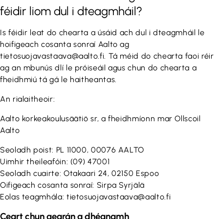
féidir liom dul i dteagmháil?
Is féidir leat do chearta a úsáid ach dul i dteagmháil le
hoifigeach cosanta sonraí Aalto ag
tietosuojavastaava@aalto.fi. Tá méid do chearta faoi réir
ag an mbunús dlí le próiseáil agus chun do chearta a
fheidhmiú tá gá le haitheantas.
An rialaitheoir:
Aalto korkeakoulusäätiö sr, a fheidhmíonn mar Ollscoil
Aalto
Seoladh poist: PL 11000, 00076 AALTO
Uimhir theileafóin: (09) 47001
Seoladh cuairte: Otakaari 24, 02150 Espoo
Oifigeach cosanta sonraí: Sirpa Syrjälä
Eolas teagmhála: tietosuojavastaava@aalto.fi
Ceart chun gearán a dhéanamh