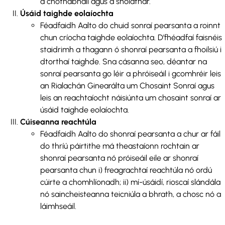
a chothabháil agus a sholáthar.
Úsáid taighde eolaíochta
Féadfaidh Aalto do chuid sonraí pearsanta a roinnt
chun críocha taighde eolaíochta. D’fhéadfaí faisnéis
staidrimh a thagann ó shonraí pearsanta a fhoilsiú i
dtorthaí taighde. Sna cásanna seo, déantar na
sonraí pearsanta go léir a phróiseáil i gcomhréir leis
an Rialachán Ginearálta um Chosaint Sonraí agus
leis an reachtaíocht náisiúnta um chosaint sonraí ar
úsáid taighde eolaíochta.
Cúiseanna reachtúla
Féadfaidh Aalto do shonraí pearsanta a chur ar fáil
do thríú páirtithe má theastaíonn rochtain ar
shonraí pearsanta nó próiseáil eile ar shonraí
pearsanta chun i) freagrachtaí reachtúla nó ordú
cúirte a chomhlíonadh; ii) mí-úsáidí, rioscaí slándála
nó saincheisteanna teicniúla a bhrath, a chosc nó a
láimhseáil.