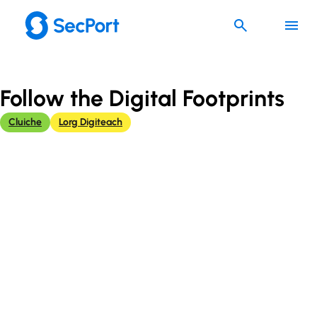
Skip
to
content
Follow the Digital Footprints
Cluiche
Lorg Digiteach