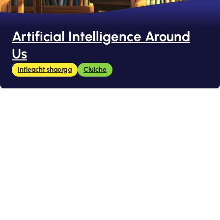
Artificial Intelligence Around
Us
Intleacht shaorga
Cluiche
Baile
Cúrsaí
Cluichí
Ábhair