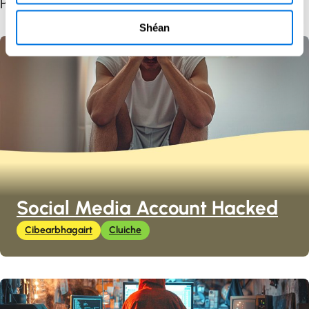
Poist Ghaolmhara de réir Cineál Ábhair
Shéan
Social Media Account Hacked
Cibearbhagairt
Cluiche