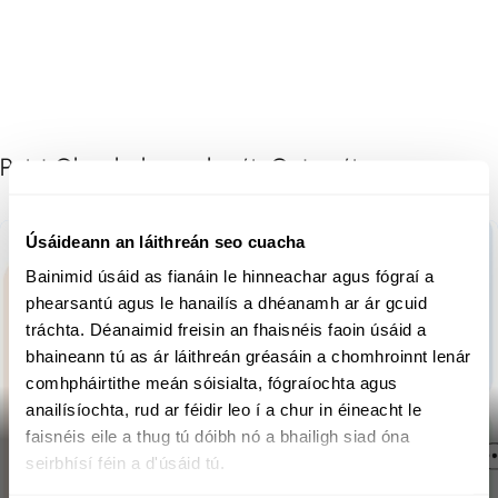
Poist Ghaolmhara de réir Catagóire
Úsáideann an láithreán seo cuacha
Bainimid úsáid as fianáin le hinneachar agus fógraí a
phearsantú agus le hanailís a dhéanamh ar ár gcuid
tráchta. Déanaimid freisin an fhaisnéis faoin úsáid a
bhaineann tú as ár láithreán gréasáin a chomhroinnt lenár
comhpháirtithe meán sóisialta, fógraíochta agus
anailísíochta, rud ar féidir leo í a chur in éineacht le
faisnéis eile a thug tú dóibh nó a bhailigh siad óna
Your digital footprint: make it
seirbhísí féin a d'úsáid tú.
light