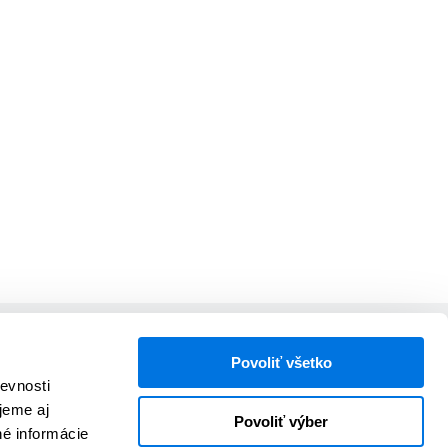
V spolupráci s
Povoliť všetko
evnosti
jeme aj
Povoliť výber
né informácie