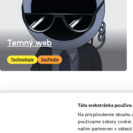
Temný web
Technológie
SecPedia
Domov
Táto webstránka používa
Kurzy
Na prispôsobenie obsahu a
Hry
používame súbory cookie. 
Materiály
našim partnerom v oblasti 
Novinky