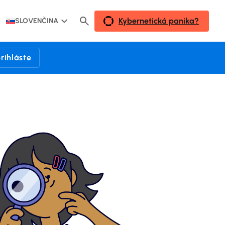
Kybernetická panika?
SLOVENČINA
rihláste