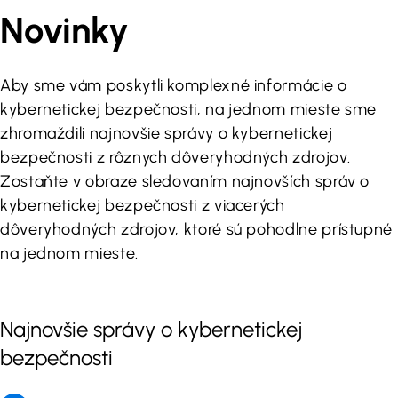
Novinky
Aby sme vám poskytli komplexné informácie o
kybernetickej bezpečnosti, na jednom mieste sme
zhromaždili najnovšie správy o kybernetickej
bezpečnosti z rôznych dôveryhodných zdrojov.
Zostaňte v obraze sledovaním najnovších správ o
kybernetickej bezpečnosti z viacerých
dôveryhodných zdrojov, ktoré sú pohodlne prístupné
na jednom mieste.
Najnovšie správy o kybernetickej
bezpečnosti