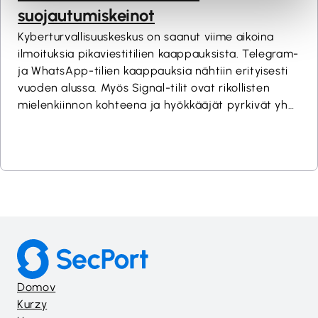
suojautumiskeinot
Kyberturvallisuuskeskus on saanut viime aikoina
ilmoituksia pikaviestitilien kaappauksista. Telegram-
ja WhatsApp-tilien kaappauksia nähtiin erityisesti
vuoden alussa. Myös Signal-tilit ovat rikollisten
mielenkiinnon kohteena ja hyökkääjät pyrkivät yhä
useammin manipuloimaan käyttäjiä kaapatakseen
tilejä. Siksi on tärkeää ymmärtää, miten voit
suojata pikaviestitilisi käytännössä ja mitä asetuksia
ja millä toimintatavoilla voit merkittävästi
pienentää riskejä.Read More
Domov
Kurzy