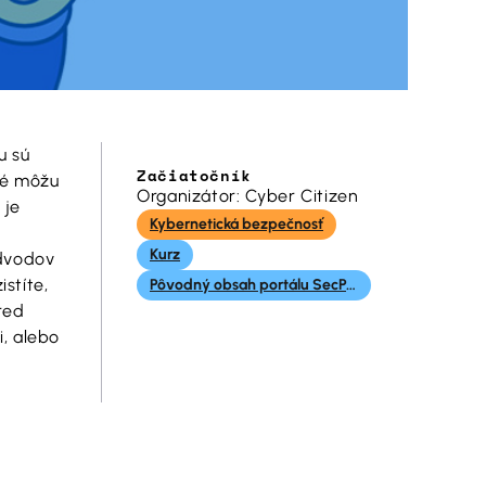
u sú
Začiatočník
oré môžu
Organizátor: Cyber Citizen
 je
Kybernetická bezpečnosť
Kurz
odvodov
stíte,
Pôvodný obsah portálu SecPort
red
i, alebo