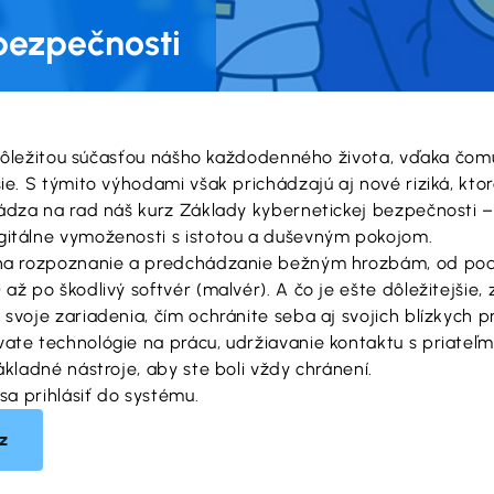
bezpečnosti
i dôležitou súčasťou nášho každodenného života, vďaka čom
ie. S týmito výhodami však prichádzajú aj nové riziká, kt
hádza na rad náš kurz Základy kybernetickej bezpečnosti –
gitálne vymoženosti s istotou a duševným pokojom.
i na rozpoznanie a predchádzanie bežným hrozbám, od p
 po škodlivý softvér (malvér). A čo je ešte dôležitejšie, zi
svoje zariadenia, čím ochránite seba aj svojich blízkych p
ate technológie na prácu, udržiavanie kontaktu s priateľm
ákladné nástroje, aby ste boli vždy chránení.
sa prihlásiť do systému.
z