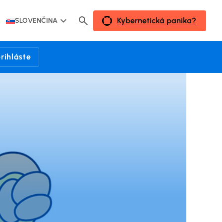
Kybernetická panika?
SLOVENČINA
rihláste