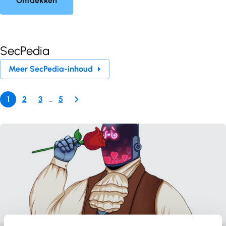
Ontdekken
SecPedia
Meer SecPedia-inhoud
1
2
3
…
5