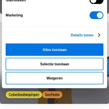
Statistieken
Technologie
SecPedia
Marketing
Details tonen
Alles toestaan
Selectie toestaan
Weigeren
Phishing
Cyberbedreigingen
SecPedia