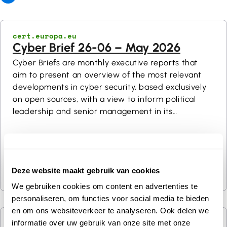
cert.europa.eu
Cyber Brief 26-06 – May 2026
Cyber Briefs are monthly executive reports that
aim to present an overview of the most relevant
developments in cyber security, based exclusively
on open sources, with a view to inform political
leadership and senior management in its
constituency. Additional information on any item in
this Brief can be provided upon request. Cyber
Briefs are TLP:CLEAR.
Deze website maakt gebruik van cookies
We gebruiken cookies om content en advertenties te
personaliseren, om functies voor social media te bieden
en om ons websiteverkeer te analyseren. Ook delen we
kyberturvallisuuskeskus.fi/fi
informatie over uw gebruik van onze site met onze