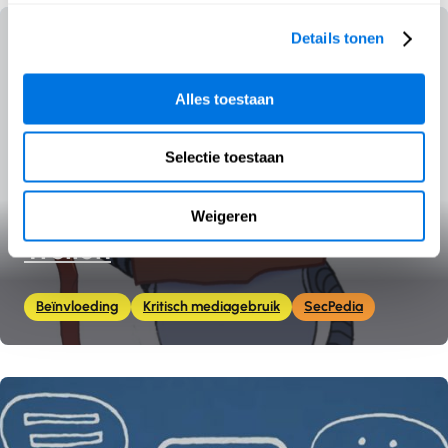
Details tonen
Alles toestaan
Selectie toestaan
Weigeren
Trollen
Beïnvloeding
Kritisch mediagebruik
SecPedia