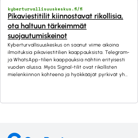
salausratkaisujen tapauskohtaisen arvioinnin
kyberturvallisuuskeskus.fi/fi
luokitellun tiedon käsittelyssä.Read More
Pikaviestitilit kiinnostavat rikollisia,
ota haltuun tärkeimmät
suojautumiskeinot
Kyberturvallisuuskeskus on saanut viime aikoina
ilmoituksia pikaviestitilien kaappauksista. Telegram-
ja WhatsApp-tilien kaappauksia nähtiin erityisesti
vuoden alussa. Myös Signal-tilit ovat rikollisten
mielenkiinnon kohteena ja hyökkääjät pyrkivät yhä
useammin manipuloimaan käyttäjiä kaapatakseen
tilejä. Siksi on tärkeää ymmärtää, miten voit
suojata pikaviestitilisi käytännössä ja mitä asetuksia
ja millä toimintatavoilla voit merkittävästi
pienentää riskejä.Read More