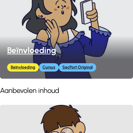
Beïnvloeding
Beïnvloeding
Cursus
SecPort Original
Aanbevolen inhoud