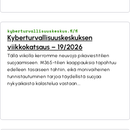
kyberturvallisuuskeskus.fi/fi
Kyberturvallisuuskeskuksen
viikkokatsaus – 19/2026
Tällä viikolla kerromme neuvoja pikaviestitilien
suojaamiseen. M365-tilien kaappauksia tapahtuu
edelleen tasaiseen tahtiin, eikä monivaiheinen
tunnistautuminen tarjoa täydellistä suojaa
nykyaikaista kalastelua vastaan.
Huoltovarmuuskeskus julkaisi skenaariotyökalun
organisaatioille varautumisen tueksi.
Tekstiviestihuijausten torjunta eteni 4.5.2026
voimaan tulleella Traficomin määräyksellä. Traficom
on ottanut käyttöön uuden tietoturvallisuuden
arviointipätevyyden, joka mahdollistaa