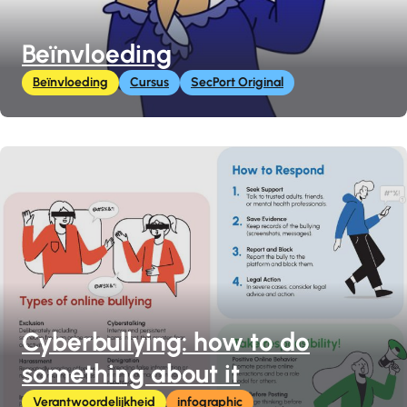
Beïnvloeding
Beïnvloeding
Cursus
SecPort Original
Cyberbullying: how to do
something about it
Verantwoordelijkheid
infographic