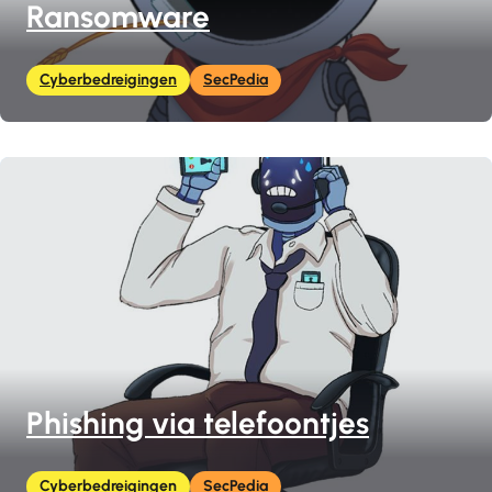
Ransomware
Cyberbedreigingen
SecPedia
Phishing via telefoontjes
Cyberbedreigingen
SecPedia