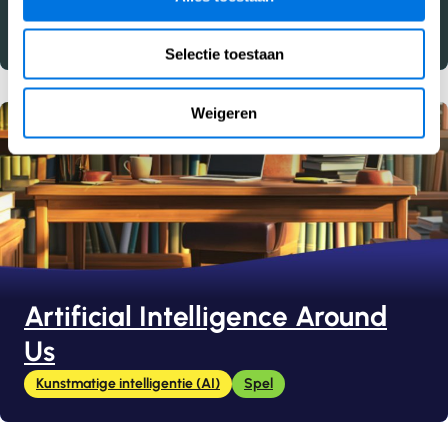
Cyberhygiëne
Spel
Selectie toestaan
Weigeren
Artificial Intelligence Around
Us
Kunstmatige intelligentie (AI)
Spel