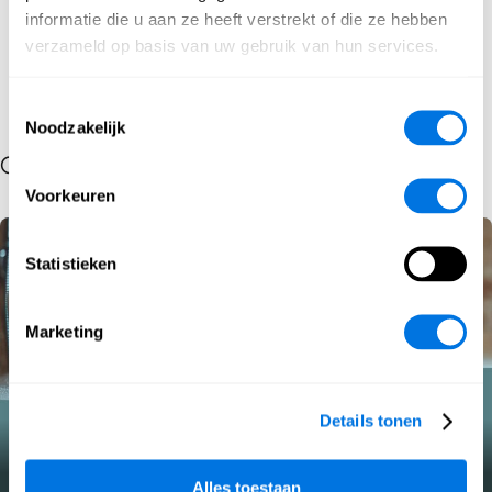
informatie die u aan ze heeft verstrekt of die ze hebben
verzameld op basis van uw gebruik van hun services.
Toestemmingsselectie
Noodzakelijk
Gerelateerde berichten per soort inhoud
Voorkeuren
Statistieken
Marketing
Details tonen
Cyber Hygiene Quiz
Alles toestaan