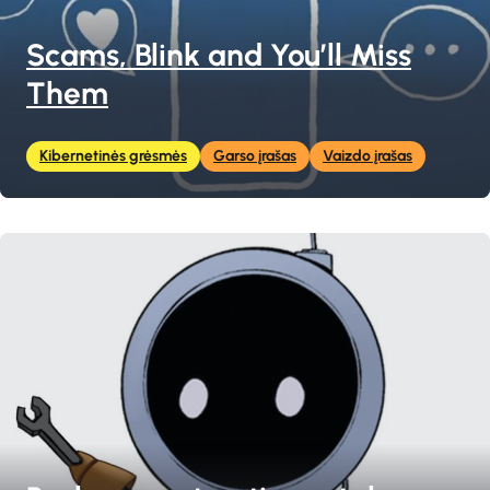
Scams, Blink and You’ll Miss
Them
Kibernetinės grėsmės
Garso įrašas
Vaizdo įrašas