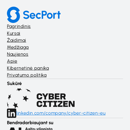
Pagrindinis
Kursai
Žaidimai
Medžiaga
Naujienos
Apie
Kibernetinė panika
Privatumo politika
Sukūrė
linkedin.com/company/cyber-citizen-eu
Bendradarbiaujant su