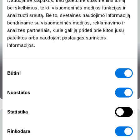
Naudojame slapukus, kad galėtume suasmeninti turinį
bei skelbimus, teikti visuomeninės medijos funkcijas ir
analizuoti srautą. Be to, svetainės naudojimo informaciją
bendriname su visuomeninės medijos, reklamavimo ir
analizės partneriais, kurie gali ją pridėti prie kitos jūsų
pateiktos arba naudojant paslaugas surinktos
informacijos.
Paskirstytas atsisakymas teikti
paslaugas
Sutikimo
Būtini
pasirinkimas
Įtakos operacijos
Kibernetinės grėsmės
„SecPedia“
Nuostatos
Statistika
Rinkodara