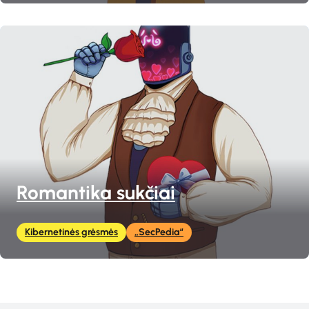
Romantika sukčiai
Kibernetinės grėsmės
„SecPedia“