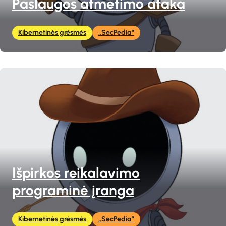
Paslaugos atmetimo ataka
Kibernetinės grėsmės
„SecPedia“
Išpirkos reikalavimo
programinė įranga
Kibernetinės grėsmės
„SecPedia“