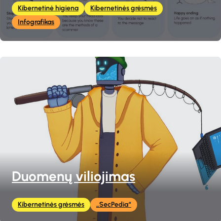
Kibernetinė higiena
Kibernetinės grėsmės
Infografikas
Duomenų viliojimas
Kibernetinės grėsmės
„SecPedia“