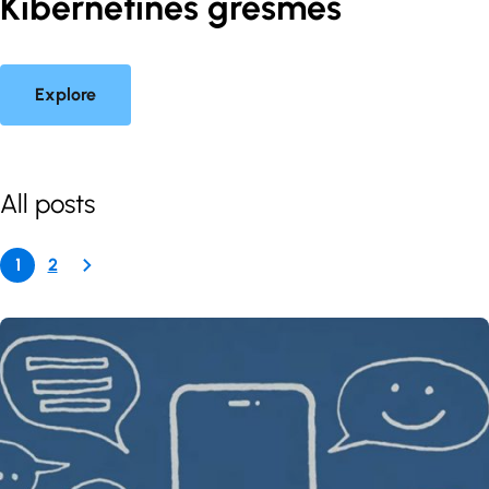
Kibernetinės grėsmės
Explore
All posts
1
2