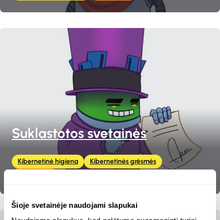
Suklastotos svetainės
Kibernetinė higiena
Kibernetinės grėsmės
„SecPedia“
Šioje svetainėje naudojami slapukai