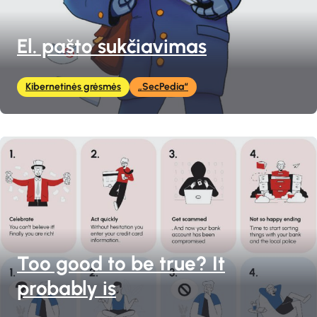
El. pašto sukčiavimas
Kibernetinės grėsmės
„SecPedia“
Too good to be true? It
probably is