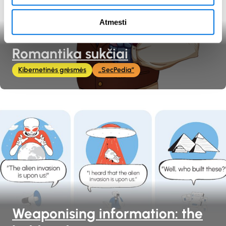
Atmesti
Romantika sukčiai
Kibernetinės grėsmės
„SecPedia“
Weaponising information: the