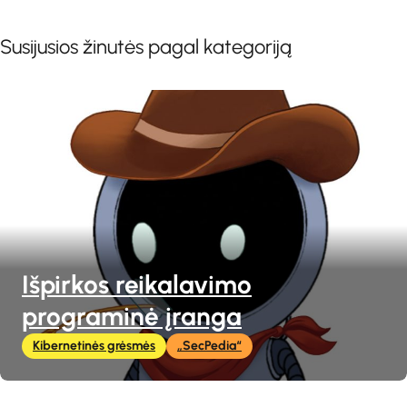
Susijusios žinutės pagal kategoriją
Išpirkos reikalavimo
programinė įranga
Kibernetinės grėsmės
„SecPedia“