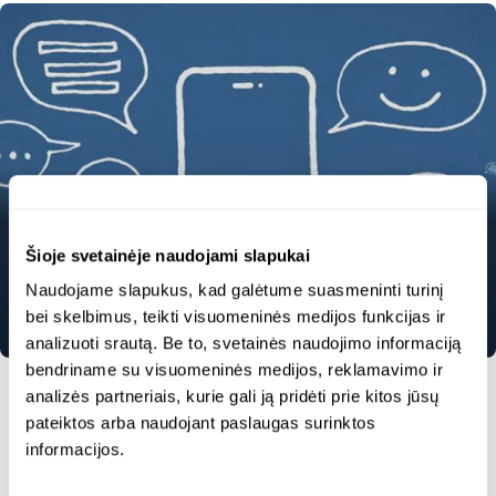
Scams, Blink and You’ll Miss
Šioje svetainėje naudojami slapukai
Them
Naudojame slapukus, kad galėtume suasmeninti turinį
Kibernetinės grėsmės
Garso įrašas
Vaizdo įrašas
bei skelbimus, teikti visuomeninės medijos funkcijas ir
analizuoti srautą. Be to, svetainės naudojimo informaciją
bendriname su visuomeninės medijos, reklamavimo ir
analizės partneriais, kurie gali ją pridėti prie kitos jūsų
pateiktos arba naudojant paslaugas surinktos
informacijos.