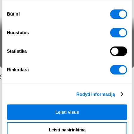
Sutikimo
Būtini
pasirinkimas
Nuostatos
Paskirstytas atsisakymas teikti
paslaugas
Statistika
Įtakos operacijos
Kibernetinės grėsmės
„SecPedia“
Rinkodara
Susijusios žinutės pagal turinio tipą
Rodyti informaciją
Leisti visus
Leisti pasirinkimą