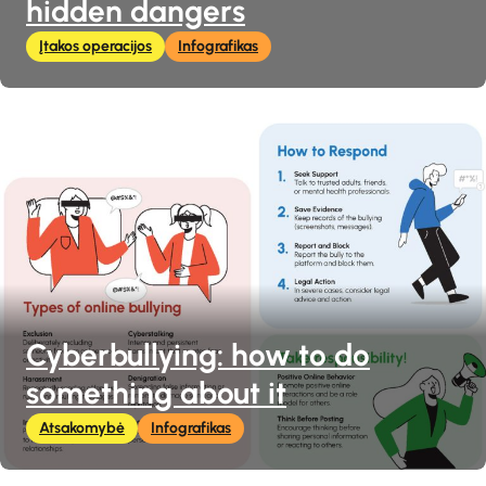
hidden dangers
Įtakos operacijos
Infografikas
Cyberbullying: how to do
something about it
Atsakomybė
Infografikas