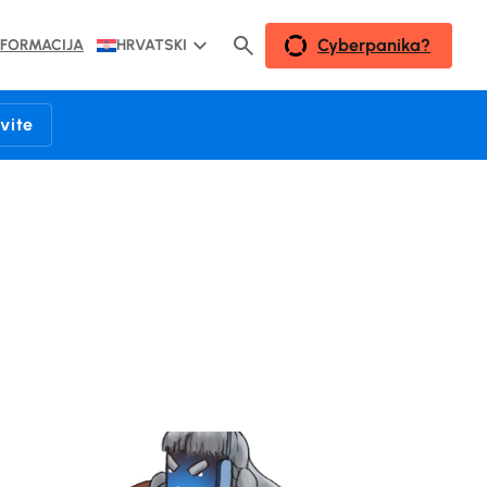
Cyberpanika?
NFORMACIJA
HRVATSKI
avite