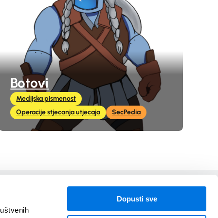
Botovi
Medijska pismenost
Operacije stjecanja utjecaja
SecPedia
U suradnji s
Dopusti sve
ruštvenih