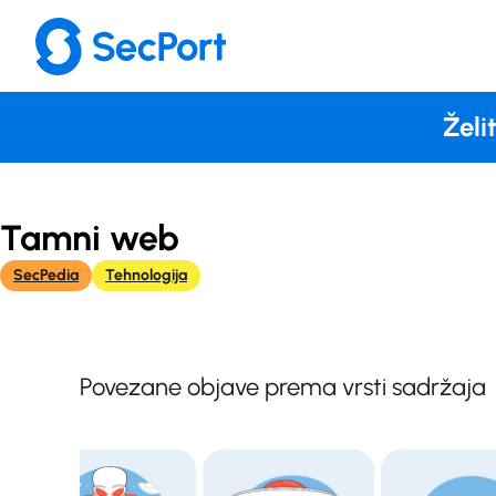
Skoči
do
sadržaja
Želi
Tamni web
SecPedia
Tehnologija
Povezane objave prema vrsti sadržaja