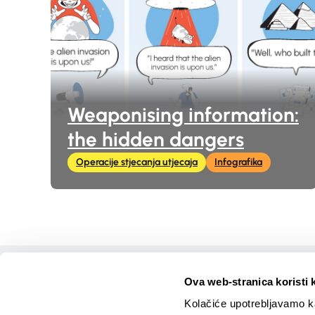
Weaponising information:
the hidden dangers
Operacije stjecanja utjecaja
Infografika
Početak
Ova web-stranica koristi 
Tečajevi
Kolačiće upotrebljavamo ka
Igre