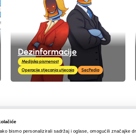
Dezinformacije
Medijska pismenost
Operacije stjecanja utjecaja
SecPedia
Stvorio
kolačiće
ko bismo personalizirali sadržaj i oglase, omogućili značajke d