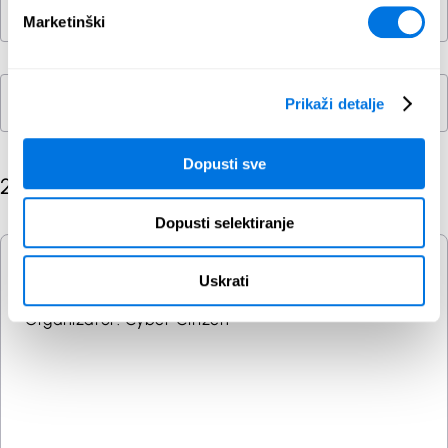
Kategorija
Marketinški
Sve
Stručnost
Prikaži detalje
Sve
Dopusti sve
2 stavki
Dopusti selektiranje
Početnik
Uskrati
Operacije stjecanja utjecaja
Organizator: Cyber Citizen