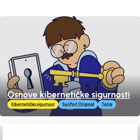
Osnove kibernetičke sigurnosti
Kibernetička sigurnost
SecPort Original
Tečaj