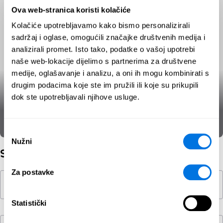
Ova web-stranica koristi kolačiće
Kolačiće upotrebljavamo kako bismo personalizirali
sadržaj i oglase, omogućili značajke društvenih medija i
analizirali promet. Isto tako, podatke o vašoj upotrebi
naše web-lokacije dijelimo s partnerima za društvene
medije, oglašavanje i analizu, a oni ih mogu kombinirati s
drugim podacima koje ste im pružili ili koje su prikupili
dok ste upotrebljavali njihove usluge.
Operacije stjecanja utjecaja
Operacije stjecanja utjecaja
SecPort Original
Tečaj
Odabir
Nužni
pristanka
Svi tečajevi
Za postavke
Pretraživanje
Statistički