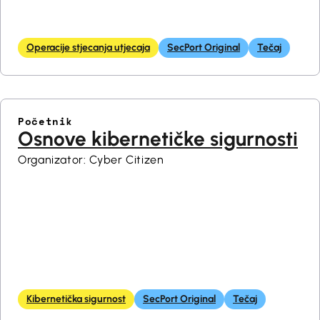
Operacije stjecanja utjecaja
SecPort Original
Tečaj
Početnik
Osnove kibernetičke sigurnosti
Organizator: Cyber Citizen
Kibernetička sigurnost
SecPort Original
Tečaj