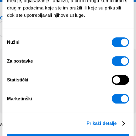
medije, oglašavanje i analizu, a oni ih mogu kombinirati s
drugim podacima koje ste im pružili ili koje su prikupili
dok ste upotrebljavali njihove usluge.
Odaberite državu
Odabir
Nužni
pristanka
Otkrili smo da koristite Hrvatski kao jezik svoje
Za postavke
stranice. Želite li se prebaciti na sadržaj za
Hrvatski?
Statistički
Promjena
Marketinški
Ne, hvala vama
Prikaži detalje
Molimo odaberite državu.