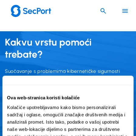
Skoči
do
sadržaja
Kakvu vrstu pomoći
trebate?
Suočavanje s problemima kibernetičke sigurnosti
može biti izazovno i zastrašujuće. Ako se nađete u
situaciji da vam je potrebna pomoć, ova će vam
stranica pomoći da pronađete prave organizacije
Ova web-stranica koristi kolačiće
kojima se možete obratiti. Za početak odaberite
Kolačiće upotrebljavamo kako bismo personalizirali
državu za koju želite dobiti upute. Trenutačno su
sadržaj i oglase, omogućili značajke društvenih medija i
upute dostupne samo na jeziku države koju ste
analizirali promet. Isto tako, podatke o vašoj upotrebi
odabrali. Zapamtite, pomoć je udaljena tek nekoliko
naše web-lokacije dijelimo s partnerima za društvene
klikova.