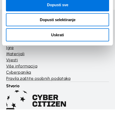
Dopusti sve
Dopusti selektiranje
Uskrati
Početak
Tečajevi
Igre
Materijali
Vijesti
Više informacija
Cyberpanika
Pravila zaštite osobnih podataka
Stvorio
linkedin.com/company/cyber-citizen-eu