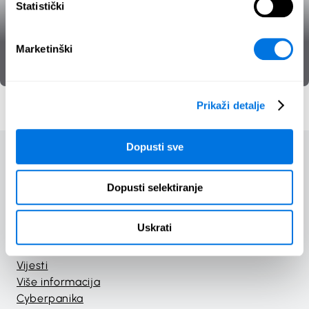
Statistički
NIS2
Marketinški
Zakonodavstvo
SecPedia
Prikaži detalje
Dopusti sve
Dopusti selektiranje
Početak
Tečajevi
Uskrati
Igre
Materijali
Vijesti
Više informacija
Cyberpanika