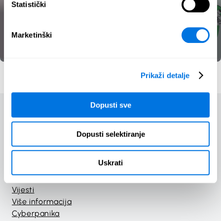
Statistički
something about it
Marketinški
Odgovornost
Infografika
Prikaži detalje
Dopusti sve
Dopusti selektiranje
Početak
Tečajevi
Uskrati
Igre
Materijali
Vijesti
Više informacija
Cyberpanika