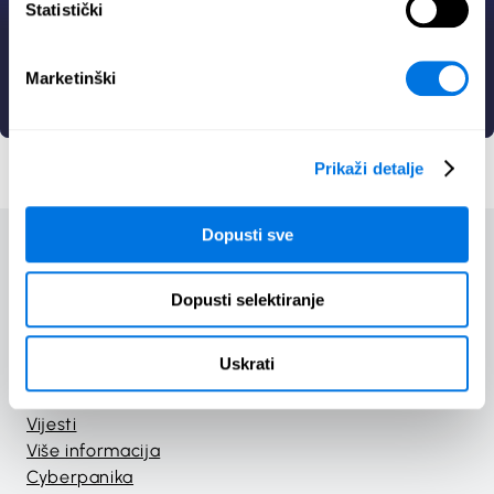
Statistički
Us
Marketinški
Umjetna inteligencija
Igra
Prikaži detalje
Dopusti sve
Dopusti selektiranje
Početak
Tečajevi
Uskrati
Igre
Materijali
Vijesti
Više informacija
Cyberpanika