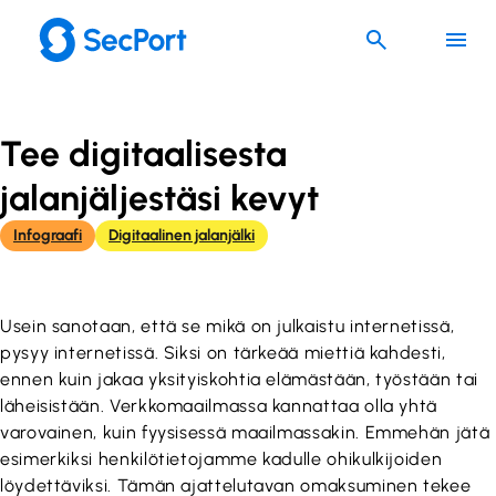
Siirry
sisältöön
Tee digitaalisesta
jalanjäljestäsi kevyt
Infograafi
Digitaalinen jalanjälki
Usein sanotaan, että se mikä on julkaistu internetissä,
pysyy internetissä. Siksi on tärkeää miettiä kahdesti,
ennen kuin jakaa yksityiskohtia elämästään, työstään tai
läheisistään. Verkkomaailmassa kannattaa olla yhtä
varovainen, kuin fyysisessä maailmassakin. Emmehän jätä
esimerkiksi henkilötietojamme kadulle ohikulkijoiden
löydettäviksi. Tämän ajattelutavan omaksuminen tekee