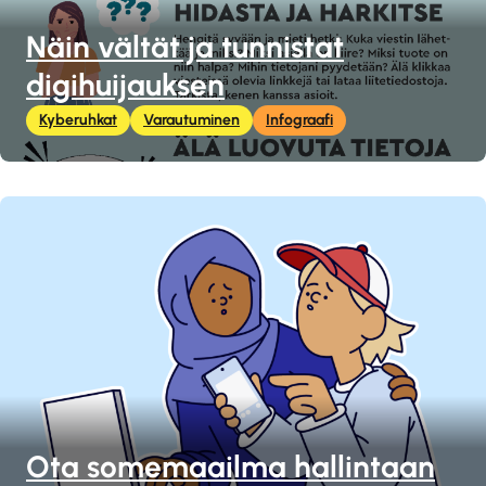
Näin vältät ja tunnistat
digihuijauksen
Kyberuhkat
Varautuminen
Infograafi
Ota somemaailma hallintaan