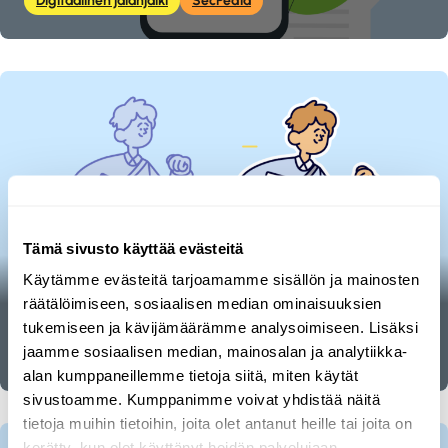
Digitaalinen jalanjälki
SecPedia
Tämä sivusto käyttää evästeitä
Käytämme evästeitä tarjoamamme sisällön ja mainosten
räätälöimiseen, sosiaalisen median ominaisuuksien
Digitaalisen jalanjäljen hallinta
tukemiseen ja kävijämäärämme analysoimiseen. Lisäksi
jaamme sosiaalisen median, mainosalan ja analytiikka-
Digitaalinen jalanjälki
SecPedia
alan kumppaneillemme tietoja siitä, miten käytät
sivustoamme. Kumppanimme voivat yhdistää näitä
tietoja muihin tietoihin, joita olet antanut heille tai joita on
kerätty, kun olet käyttänyt heidän palvelujaan.