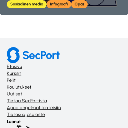
Sosiaalinen media
Infograafi
Opas
Etusivu
Kurssit
Pelit
Koulutukset
Uutiset
Tietoa SecPortista
Apua ongelmatilanteisiin
Tietosuojaseloste
Luonut