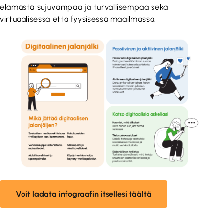
elämästä sujuvampaa ja turvallisempaa sekä
virtuaalisessa että fyysisessä maailmassa.
Voit ladata infograafin itsellesi täältä