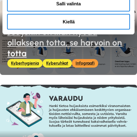
Salli valinta
Kiellä
Jos jokin on liian hyvää
ollakseen totta, se harvoin on
totta
Kyberhygienia
Kyberuhkat
Infograafi