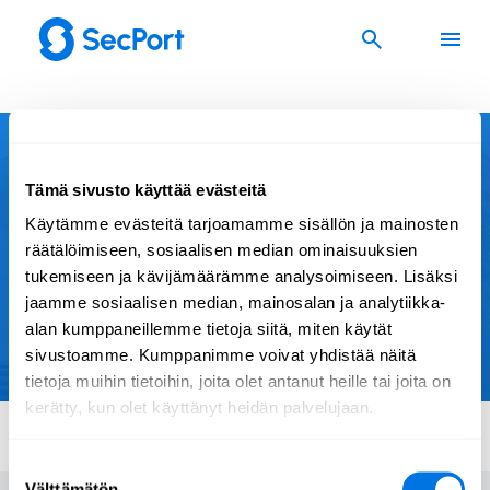
Siirry
sisältöön
Käyttäjäprofiili
Tämä sivusto käyttää evästeitä
Hei! Tervetuloa profiilisivullesi. Tekemäsi valinnat
Käytämme evästeitä tarjoamamme sisällön ja mainosten
vaikuttavat koulutus- ja kurssisuosituksiin, joita
räätälöimiseen, sosiaalisen median ominaisuuksien
tarjoamme sinulle. Kannattaa siis käydä täällä aina
tukemiseen ja kävijämäärämme analysoimiseen. Lisäksi
silloin tällöin tutustumassa uusiin tapoihin muokata
jaamme sosiaalisen median, mainosalan ja analytiikka-
profiiliasi. Näin voit varmistaa, että
alan kumppaneillemme tietoja siitä, miten käytät
käyttäjäkokemuksesi SecPortissa on räätälöity
sivustoamme. Kumppanimme voivat yhdistää näitä
kiinnostuksesi ja tarpeidesi mukaan.
tietoja muihin tietoihin, joita olet antanut heille tai joita on
kerätty, kun olet käyttänyt heidän palvelujaan.
Suostumuksen
Välttämätön