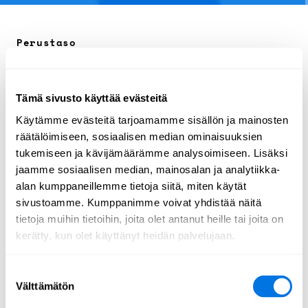
Perustaso
Järjestäjä: Cyber Citizen
Informaatiovaikuttaminen
Kurssi
SecPort Original
Tämä sivusto käyttää evästeitä
Käytämme evästeitä tarjoamamme sisällön ja mainosten
Elämme jatkuvassa informaatiotulvassa. Saamme
räätälöimiseen, sosiaalisen median ominaisuuksien
päivittäin tietoa eri lähteistä, kuten uutisista,
tukemiseen ja kävijämäärämme analysoimiseen. Lisäksi
sosiaalisesta mediasta ja verkkoartikkeleista, mutta
jaamme sosiaalisen median, mainosalan ja analytiikka-
kaikki tieto ei ole luotettavaa. Osa informaatiosta
alan kumppaneillemme tietoja siitä, miten käytät
on tarkoituksellisesti suunniteltu johtamaan meitä
sivustoamme. Kumppanimme voivat yhdistää näitä
harhaan, hämmentämään tai vääristämään
tietoja muihin tietoihin, joita olet antanut heille tai joita on
käsitystämme todellisuudesta. Tämän vuoksi voi olla
kerätty, kun olet käyttänyt heidän palvelujaan.
vaikea tietää, mikä on totta ja mikä ei.
Tämä kurssi tarjoaa apua tähän haasteeseen.
Suostumuksen
Tarjolla on käytännön vinkkejä ja työkaluja, joiden
Välttämätön
valinta
avulla voit tunnistaa eri tavat manipuloida tietoa –
aina hienovaraisista vaikuttamistaktiikoista