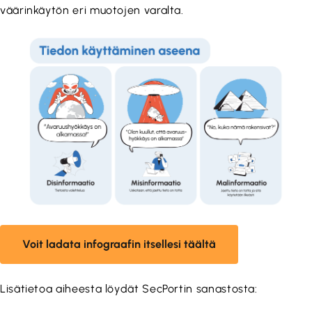
väärinkäytön eri muotojen varalta.
Voit ladata infograafin itsellesi täältä
Lisätietoa aiheesta löydät SecPortin sanastosta: