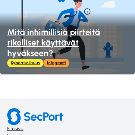
Mitä inhimillisiä piirteitä
rikolliset käyttävät
hyväkseen?
Kyberrikollisuus
Infograafi
Etusivu