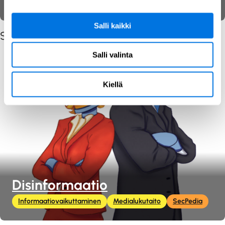
Informaatiovaikuttaminen
Medialukutaito
SecPedia
Salli kaikki
Samankaltaiset julkaisut sisältötyypeittäin
Salli valinta
Kiellä
Disinformaatio
Informaatiovaikuttaminen
Medialukutaito
SecPedia