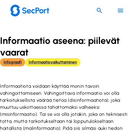
Siirry
sisältöön
Informaatio aseena: piilevät
vaarat
Infograafi
Informaatiovaikuttaminen
Informaatiota voidaan käyttää monin tavoin
vahingoittamiseen. Vahingoittava informaatio voi olla
tarkoituksellista väärää tietoa (disinformaatiota), joka
muuttuu uskottaessa tahattomaksi valheeksi
(misinformaatio). Tai se voi olla jotakin, joka on teknisesti
totta, mutta tarkoitukseltaan tai lopputulokseltaan
haitallista (malinformaatio). Pidä siis silmäsi auki tiedon