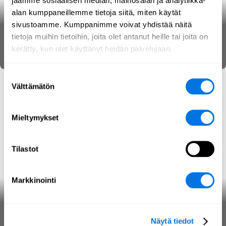
jaamme sosiaalisen median, mainosalan ja analytiikka-
alan kumppaneillemme tietoja siitä, miten käytät
sivustoamme. Kumppanimme voivat yhdistää näitä
Kyberin taskutieto
tietoja muihin tietoihin, joita olet antanut heille tai joita on
kerätty, kun olet käyttänyt heidän palvelujaan.
Informaatiovaikuttaminen
Varautuminen
Opas
Suostumuksen
Välttämätön
valinta
Mieltymykset
Tilastot
Markkinointi
Botit
Näytä tiedot