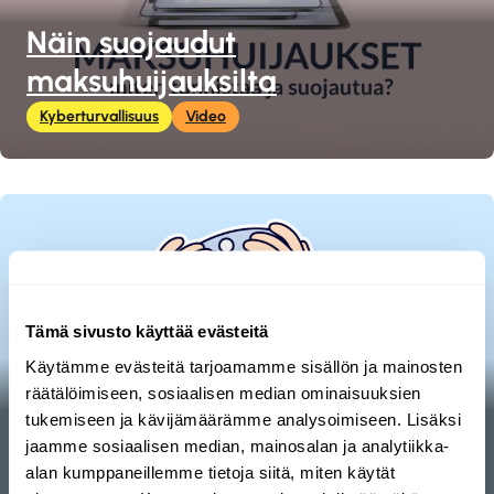
Näin suojaudut
maksuhuijauksilta
Kyberturvallisuus
Video
Tämä sivusto käyttää evästeitä
Käytämme evästeitä tarjoamamme sisällön ja mainosten
räätälöimiseen, sosiaalisen median ominaisuuksien
tukemiseen ja kävijämäärämme analysoimiseen. Lisäksi
Informaatiovaikuttaminen on
jaamme sosiaalisen median, mainosalan ja analytiikka-
yhä vakavampi uhka
alan kumppaneillemme tietoja siitä, miten käytät