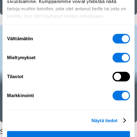
sivustoamme. Kumppanimme voivat yhdistää näitä
Informaatiovaikuttaminen
Video
tietoja muihin tietoihin, joita olet antanut heille tai joita on
kerätty, kun olet käyttänyt heidän palvelujaan.
Suostumuksen
Välttämätön
valinta
Mieltymykset
Tilastot
Nyt valppaana verkossa! -
Markkinointi
artikkelit
Kyberhygienia
Kyberturvallisuus
SecPedia
Näytä tiedot
Samankaltaiset julkaisut sisältötyypeittäin