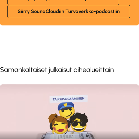
Siirry SoundCloudiin Turvaverkko-podcastiin
Samankaltaiset julkaisut aihealueittain