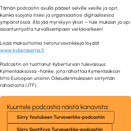
Tämän podcastin avulla pääset selville vesille ja opit,
kuinka suojata itsesi ja organisaatiosi digitaalisessa
ympäristössä. Älä jää myrskyyn yksin – tule mukaan ja opi
asiantuntijoilta turvallisempaan verkkoarkeen!
Lisää maksuttomia tietoturvavinkkejä löydät
www.kyberasema.fi
Podcastin on tuottanut Kyberturvan tulevaisuus
Kymenlaaksossa -hanke, jota rahoittaa Kymenlaakson
liitto Euroopan unionin Oikeudenmukaisen siirtymän
rahastosta (JTF).
Kuuntele podcastia näistä kanavista:
Siirry Youtubeen Turvaverkko-podcastiin
Siirry Spotifyyn Turvaverkko-podcastiin