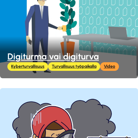
Digiturma vai digiturva
Kyberturvallisuus
Turvallisuus työpaikalla
Video