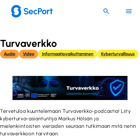
Siirry
sisältöön
Turvaverkko
Audio
Video
Informaatiovaikuttaminen
Kyberturvallisuus
Tervetuloa kuuntelemaan Turvaverkko-podcastia! Liity
kyberturva-asiantuntija Markus Hölsän ja
mielenkiintoisten vieraiden seuraan tutkimaan mitä netin
turvaverkkoon tarvitaan.