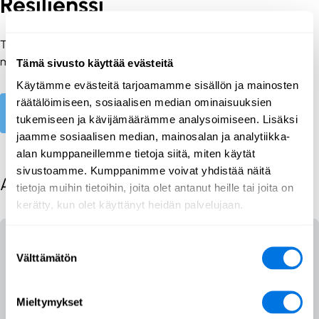
Resilienssi
Tietoa siitä, miten verkkohyökkäyksistä voidaan toipua ja
miten niistä voidaan oppia.
Tämä sivusto käyttää evästeitä
Käytämme evästeitä tarjoamamme sisällön ja mainosten
räätälöimiseen, sosiaalisen median ominaisuuksien
Explore
tukemiseen ja kävijämäärämme analysoimiseen. Lisäksi
jaamme sosiaalisen median, mainosalan ja analytiikka-
alan kumppaneillemme tietoja siitä, miten käytät
sivustoamme. Kumppanimme voivat yhdistää näitä
All posts
tietoja muihin tietoihin, joita olet antanut heille tai joita on
kerätty, kun olet käyttänyt heidän palvelujaan.
Suostumuksen
Välttämätön
valinta
Mieltymykset