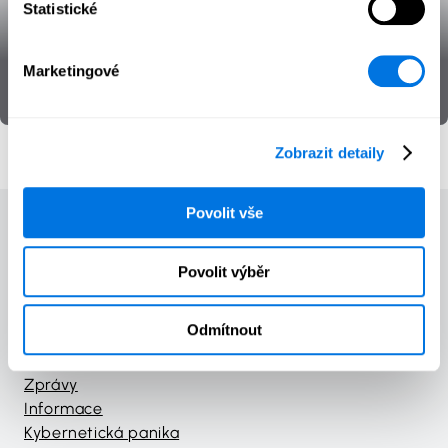
Statistické
NIS2
Marketingové
Legislativa
SecPedia
Zobrazit detaily
Povolit vše
Povolit výběr
Domů
Kurzy
Odmítnout
Hry
Materiál
Zprávy
Informace
Kybernetická panika