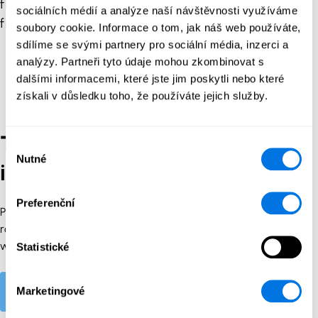
finským ministerstvem dopravy a komunikací a
sociálních médií a analýze naší návštěvnosti využíváme
financuje jej Evropská unie.
soubory cookie. Informace o tom, jak náš web používáte,
sdílíme se svými partnery pro sociální média, inzerci a
analýzy. Partneři tyto údaje mohou zkombinovat s
dalšími informacemi, které jste jim poskytli nebo které
získali v důsledku toho, že používáte jejich služby.
Tento portál spravuje
Výběr
Nutné
souhlasu
iniciativa Cyber Citizen.
Preferenční
Pokud má vaše firma zájem přispět k propagaci nebo
rozvoji obsahu stránek, kontaktujte nás prostřednictvím
webových stránek.
Statistické
Navštivte webové stránky iniciativy Cyber Citizen
Marketingové