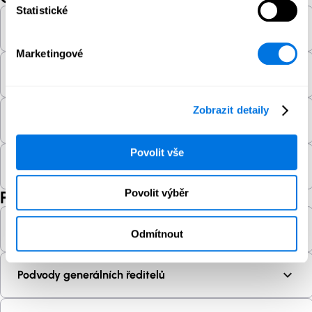
Statistické
Ochrana soukromí
Marketingové
Ochrana údajů
Zobrazit detaily
Osobní údaje
Povolit vše
Ozvěnová komora
Povolit výběr
P
Phishing
Odmítnout
Podvody generálních ředitelů