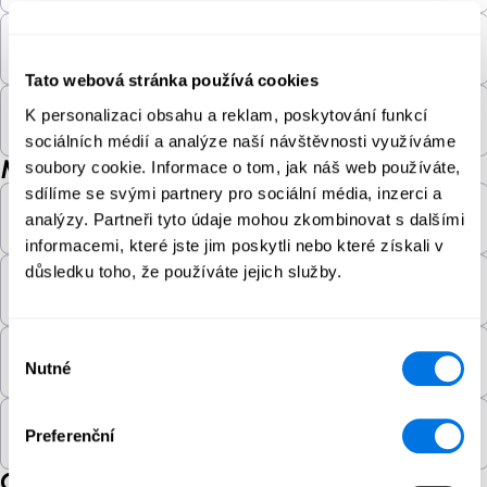
Kybernetický útok
Tato webová stránka používá cookies
K personalizaci obsahu a reklam, poskytování funkcí
Kyberšikana
sociálních médií a analýze naší návštěvnosti využíváme
M
soubory cookie. Informace o tom, jak náš web používáte,
sdílíme se svými partnery pro sociální média, inzerci a
Malformace
analýzy. Partneři tyto údaje mohou zkombinovat s dalšími
informacemi, které jste jim poskytli nebo které získali v
důsledku toho, že používáte jejich služby.
Malware
Výběr
Milostný podvod
Nutné
souhlasu
Misinformace
Preferenční
O