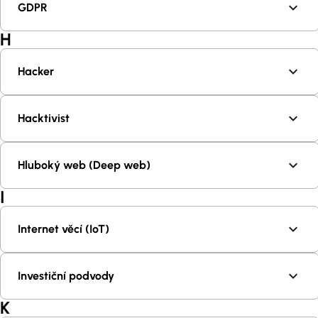
GDPR
H
Hacker
Hacktivist
Hluboký web (Deep web)
I
Internet věcí (IoT)
Investiční podvody
K