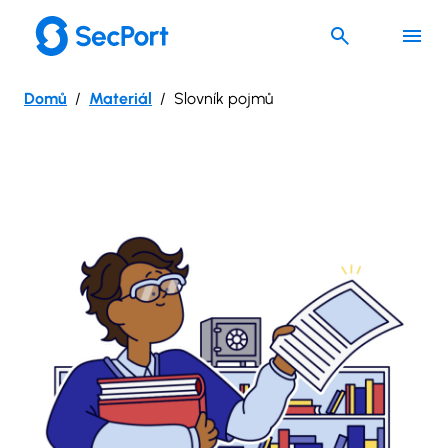
Přeskočit
na
obsah
Domů
Materiál
Slovník pojmů