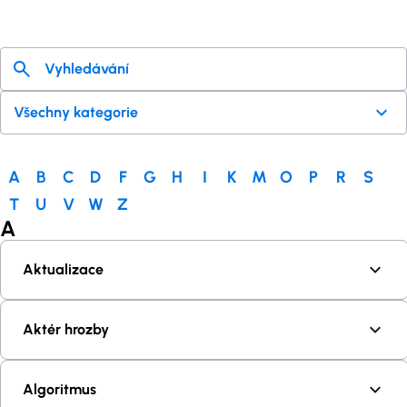
A
B
C
D
F
G
H
I
K
M
O
P
R
S
T
U
V
W
Z
A
Aktualizace
Aktér hrozby
Algoritmus