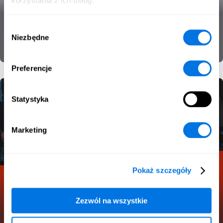
korzystania z ich usług.
cyberbezpieczeństwa
Wybór
Niezbędne
zgody
Cyberbezpieczeństwo
Kurs
SecPort Original
Preferencje
Statystyka
Marketing
Pokaż szczegóły
Hacker Quiz
Zezwól na wszystkie