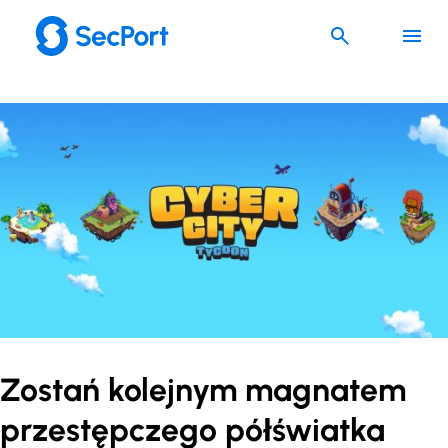
Przejdź
do
treści
Zostań kolejnym magnatem
przestępczego półświatka