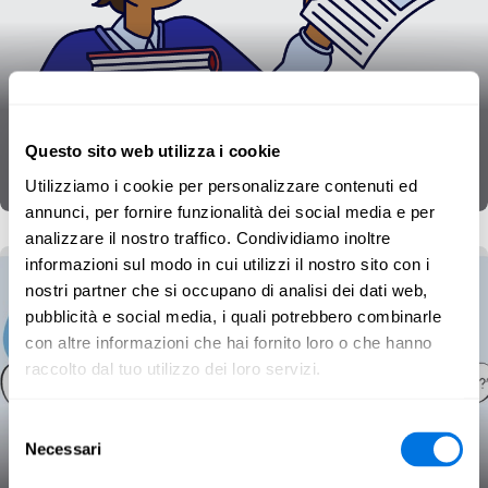
Manifesto “A scuola di
cybersecurity”
Questo sito web utilizza i cookie
Sicurezza informatica
Infografica
Utilizziamo i cookie per personalizzare contenuti ed
annunci, per fornire funzionalità dei social media e per
analizzare il nostro traffico. Condividiamo inoltre
informazioni sul modo in cui utilizzi il nostro sito con i
nostri partner che si occupano di analisi dei dati web,
pubblicità e social media, i quali potrebbero combinarle
con altre informazioni che hai fornito loro o che hanno
raccolto dal tuo utilizzo dei loro servizi.
Selezione
Necessari
del
Weaponising information: the
consenso