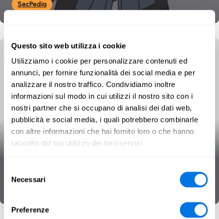
SecPedia
Questo sito web utilizza i cookie
Utilizziamo i cookie per personalizzare contenuti ed
annunci, per fornire funzionalità dei social media e per
analizzare il nostro traffico. Condividiamo inoltre
informazioni sul modo in cui utilizzi il nostro sito con i
nostri partner che si occupano di analisi dei dati web,
pubblicità e social media, i quali potrebbero combinarle
con altre informazioni che hai fornito loro o che hanno
Disinformazione
raccolto dal tuo utilizzo dei loro servizi.
Selezione
Alfabetizzazione ai media
Operazioni di influenza
Necessari
del
SecPedia
consenso
Preferenze