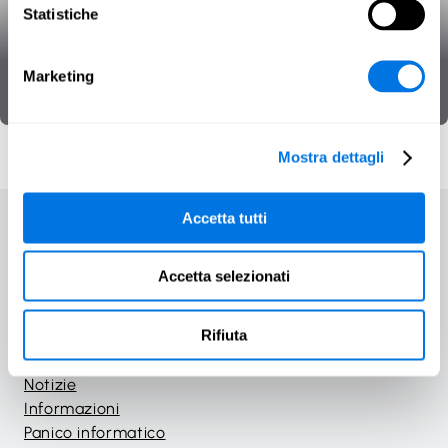
Statistiche
Verificatore del furto d’identità
Marketing
Protezione dei dati
Strumento
Mostra dettagli
Accetta tutti
Accetta selezionati
Homepage
Corsi
Rifiuta
Giochi
Materiali
Notizie
Informazioni
Panico informatico