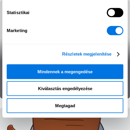
Statisztikai
Marketing
Elosztott
Részletek megjelenítése
szolgáltatásmegtagadás
Mindennek a megengedése
Befolyásolási műveletek
Kiberfenyegetések
SecPedia
Kiválasztás engedélyezése
Megtagad