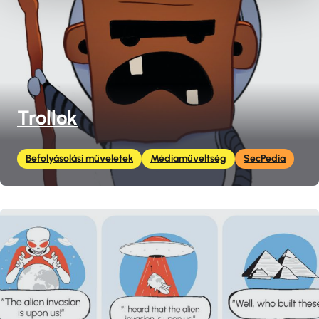
Trollok
Befolyásolási műveletek
Médiaműveltség
SecPedia