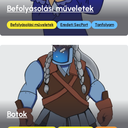
Befolyásolási műveletek
Befolyásolási műveletek
Eredeti SecPort
Tanfolyam
Botok