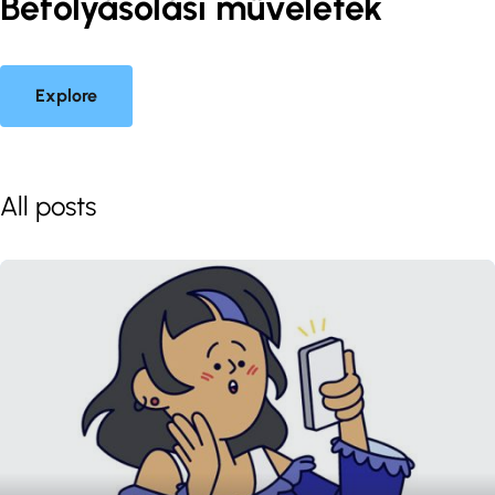
Befolyásolási műveletek
Explore
All posts