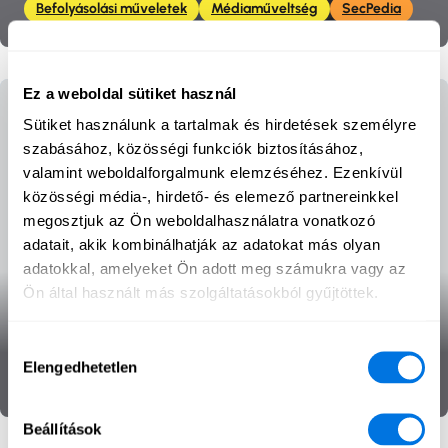
Befolyásolási műveletek
Médiaműveltség
SecPedia
Ez a weboldal sütiket használ
Sütiket használunk a tartalmak és hirdetések személyre
szabásához, közösségi funkciók biztosításához,
valamint weboldalforgalmunk elemzéséhez. Ezenkívül
közösségi média-, hirdető- és elemező partnereinkkel
megosztjuk az Ön weboldalhasználatra vonatkozó
adatait, akik kombinálhatják az adatokat más olyan
adatokkal, amelyeket Ön adott meg számukra vagy az
Ön által használt más szolgáltatásokból gyűjtöttek.
Dezinformáció
Hozzájárulás
Elengedhetetlen
kiválasztása
Befolyásolási műveletek
Médiaműveltség
SecPedia
Beállítások