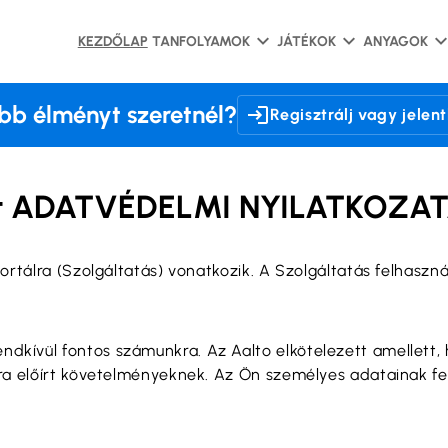
KEZDŐLAP
TANFOLYAMOK
JÁTÉKOK
ANYAGOK
bb élményt szeretnél?
Regisztrálj vagy jelen
t ADATVÉDELMI NYILATKOZAT
ortálra (Szolgáltatás) vonatkozik. A Szolgáltatás felhasz
kívül fontos számunkra. Az Aalto elkötelezett amellett,
ra előírt követelményeknek. Az Ön személyes adatainak fel