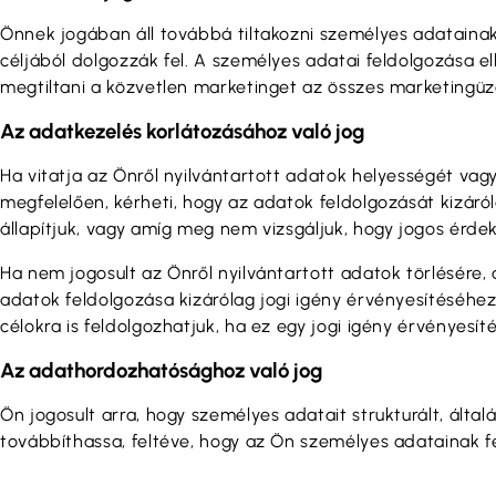
Önnek jogában áll továbbá tiltakozni személyes adatainak 
céljából dolgozzák fel. A személyes adatai feldolgozása el
megtiltani a közvetlen marketinget az összes marketingüz
Az adatkezelés korlátozásához való jog
Ha vitatja az Önről nyilvántartott adatok helyességét vag
megfelelően, kérheti, hogy az adatok feldolgozását kizáró
állapítjuk, vagy amíg meg nem vizsgáljuk, hogy jogos érdeke
Ha nem jogosult az Önről nyilvántartott adatok törlésére, 
adatok feldolgozása kizárólag jogi igény érvényesítéséhez
célokra is feldolgozhatjuk, ha ez egy jogi igény érvényes
Az adathordozhatósághoz való jog
Ön jogosult arra, hogy személyes adatait strukturált, ál
továbbíthassa, feltéve, hogy az Ön személyes adatainak f