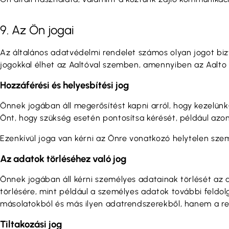
9. Az Ön jogai
Az általános adatvédelmi rendelet számos olyan jogot bizt
jogokkal élhet az Aaltóval szemben, amennyiben az Aalto 
Hozzáférési és helyesbítési jog
Önnek jogában áll megerősítést kapni arról, hogy kezelün
Önt, hogy szükség esetén pontosítsa kérését, például azo
Ezenkívül joga van kérni az Önre vonatkozó helytelen szemé
Az adatok törléséhez való jog
Önnek jogában áll kérni személyes adatainak törlését az 
törlésére, mint például a személyes adatok további feldo
másolatokból és más ilyen adatrendszerekből, hanem a re
Tiltakozási jog