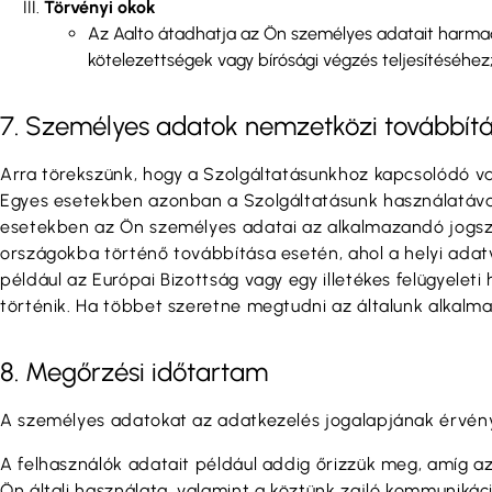
Törvényi okok
Az Aalto átadhatja az Ön személyes adatait harmad
kötelezettségek vagy bírósági végzés teljesítéséhez
7. Személyes adatok nemzetközi továbbít
Arra törekszünk, hogy a Szolgáltatásunkhoz kapcsolódó va
Egyes esetekben azonban a Szolgáltatásunk használatával 
esetekben az Ön személyes adatai az alkalmazandó jogsza
országokba történő továbbítása esetén, ahol a helyi adat
például az Európai Bizottság vagy egy illetékes felügyele
történik. Ha többet szeretne megtudni az általunk alkalm
8. Megőrzési időtartam
A személyes adatokat az adatkezelés jogalapjának érvénye
A felhasználók adatait például addig őrizzük meg, amíg a
Ön általi használata, valamint a köztünk zajló kommuniká