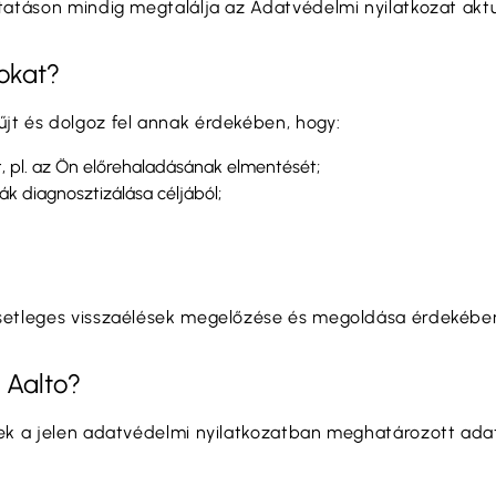
atáson mindig megtalálja az Adatvédelmi nyilatkozat aktuá
tokat?
jt és dolgoz fel annak érdekében, hogy:
, pl. az Ön előrehaladásának elmentését;
ák diagnosztizálása céljából;
setleges visszaélések megelőzése és megoldása érdekében
 Aalto?
ek a jelen adatvédelmi nyilatkozatban meghatározott adatk