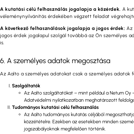
A kutatási célú felhasználás jogalapja a közérdek.
A ku
véleménynyilvánítás érdekében végzett feladat végrehaj
A következő felhasználások jogalapja a jogos érdek:
Az 
jogos érdek jogalapul szolgál továbbá az Ön személyes ad
is.
6. A személyes adatok megosztása
Az Aalto a személyes adatokat csak a személyes adatok 
Szolgáltatók
Az Aalto szolgáltatókat – mint például a Netum Oy 
Adatvédelmi nyilatkozatban meghatározott feldolgo
Tudományos kutatási célú felhasználás
Az Aalto tudományos kutatás céljából megoszthatja
közzétételre. Ezekben az esetekben minden személ
jogszabályoknak megfelelően történik.