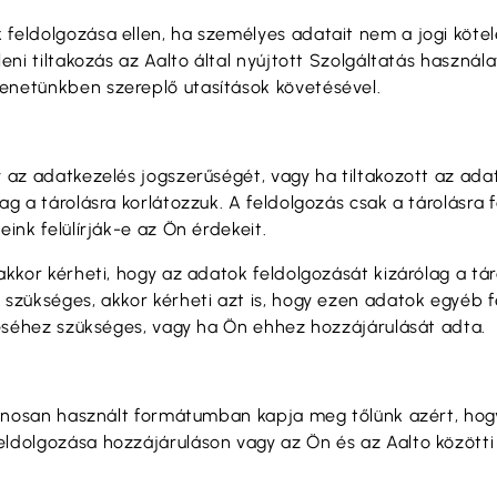
feldolgozása ellen, ha személyes adatait nem a jogi kötel
leni tiltakozás az Aalto által nyújtott Szolgáltatás haszn
enetünkben szereplő utasítások követésével.
y az adatkezelés jogszerűségét, vagy ha tiltakozott az ada
lag a tárolásra korlátozzuk. A feldolgozás csak a tárolásr
ink felülírják-e az Ön érdekeit.
akkor kérheti, hogy az adatok feldolgozását kizárólag a tár
 szükséges, akkor kérheti azt is, hogy ezen adatok egyéb 
ítéséhez szükséges, vagy ha Ön ehhez hozzájárulását adta.
talánosan használt formátumban kapja meg tőlünk azért, h
eldolgozása hozzájáruláson vagy az Ön és az Aalto közötti