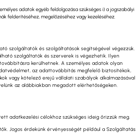
emélyes adatok egyéb feldolgozása szükséges i) a jogszabályi
lémák felderítéséhez, megelőzéséhez vagy kezeléséhez.
tó szolgáltatók és szolgáltatások segítségével végezzük.
ató szolgáltatók és szerverek is végezhetik. Ilyen
továbbításra kerülhetnek. A személyes adatok olyan
datvédelmet, az adattovábbítás megfelelő biztosítékok,
kok vagy kötelező erejű vállalati szabályok alkalmazásával
ba velünk az alábbiakban megadott elérhetőségeken.
ett adatkezelési célokhoz szükséges ideig őrizzük meg.
tők. Jogos érdekünk érvényességét például a Szolgáltatás