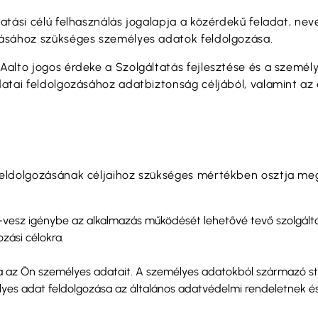
tatási célú felhasználás jogalapja a közérdekű feladat, 
tásához szükséges személyes adatok feldolgozása.
Aalto jogos érdeke a Szolgáltatás fejlesztése és a szem
atai feldolgozásához adatbiztonság céljából, valamint az
feldolgozásának céljaihoz szükséges mértékben osztja me
–vesz igénybe az alkalmazás működését lehetővé tevő szolgálta
zási célokra.
 az Ön személyes adatait. A személyes adatokból származó sta
yes adat feldolgozása az általános adatvédelmi rendeletnek 