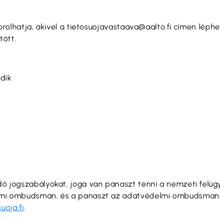
korolhatja, akivel a tietosuojavastaava@aalto.fi címen lép
tött.
dik
 jogszabályokat, joga van panaszt tenni a nemzeti felügyel
lmi ombudsman, és a panaszt az adatvédelmi ombudsman hi
uoja.fi
.