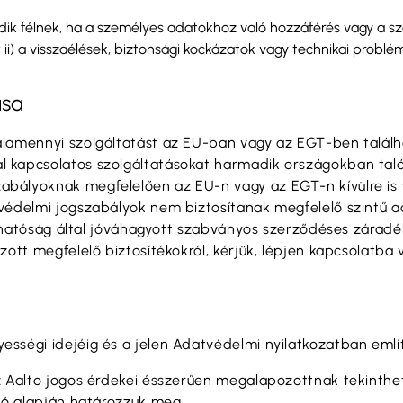
ik félnek, ha a személyes adatokhoz való hozzáférés vagy a sz
; ii) a visszaélések, biztonsági kockázatok vagy technikai prob
ása
lamennyi szolgáltatást az EU-ban vagy az EGT-ben találha
kapcsolatos szolgáltatásokat harmadik országokban találh
bályoknak megfelelően az EU-n vagy az EGT-n kívülre is 
védelmi jogszabályok nem biztosítanak megfelelő szintű a
ti hatóság által jóváhagyott szabványos szerződéses záradé
azott megfelelő biztosítékokról, kérjük, lépjen kapcsolat
sségi idejéig és a jelen Adatvédelmi nyilatkozatban említ
z Aalto jogos érdekei ésszerűen megalapozottnak tekinthe
ció alapján határozzuk meg.