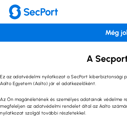
Ugrás
a
tartalomhoz
Még jo
A Secpor
Ez az adatvédelmi nyilatkozat a SecPort kiberbiztonsági p
Aalto Egyetem (Aalto) jár el adatkezelőként.
Az Ön magánéletének és személyes adatainak védelme rend
megfeleljen az adatvédelmi rendelet által az Aalto számá
nyilatkozat szolgál további részletekkel.