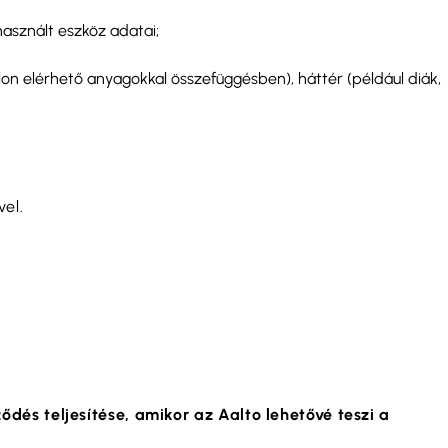
asznált eszköz adatai;
álon elérhető anyagokkal összefüggésben), háttér (például diák,
el.
dés teljesítése, amikor az Aalto lehetővé teszi a