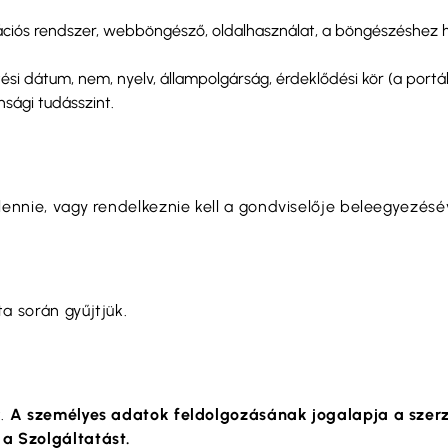
rációs rendszer, webböngésző, oldalhasználat, a böngészéshez h
tési dátum, nem, nyelv, állampolgárság, érdeklődési kör (a port
onsági tudásszint.
ennie, vagy rendelkeznie kell a gondviselője beleegyezésév
a során gyűjtjük.
t.
A személyes adatok feldolgozásának jogalapja a szerző
 a Szolgáltatást.