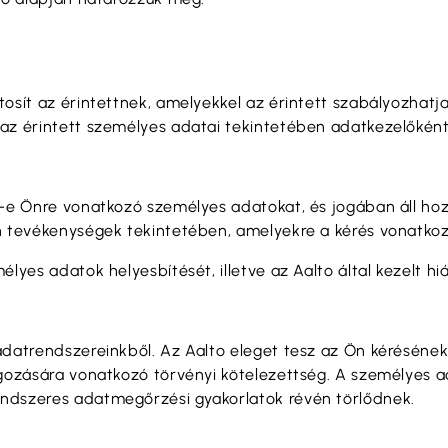
osít az érintettnek, amelyekkel az érintett szabályozhatj
az érintett személyes adatai tekintetében adatkezelőként 
k-e Önre vonatkozó személyes adatokat, és jogában áll hoz
n tevékenységek tekintetében, amelyekre a kérés vonatkoz
lyes adatok helyesbítését, illetve az Aalto által kezelt h
adatrendszereinkből. Az Aalto eleget tesz az Ön kérésének
lgozására vonatkozó törvényi kötelezettség. A személyes a
ndszeres adatmegőrzési gyakorlatok révén törlődnek.