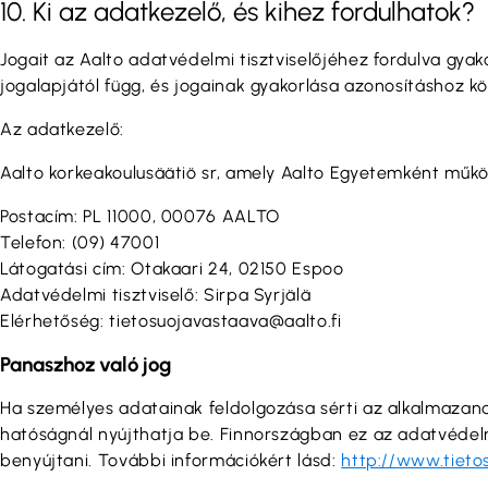
10. Ki az adatkezelő, és kihez fordulhatok?
Jogait az Aalto adatvédelmi tisztviselőjéhez fordulva gya
jogalapjától függ, és jogainak gyakorlása azonosításhoz kö
Az adatkezelő:
Aalto korkeakoulusäätiö sr, amely Aalto Egyetemként műkö
Postacím: PL 11000, 00076 AALTO
Telefon: (09) 47001
Látogatási cím: Otakaari 24, 02150 Espoo
Adatvédelmi tisztviselő: Sirpa Syrjälä
Elérhetőség: tietosuojavastaava@aalto.fi
Panaszhoz való jog
Ha személyes adatainak feldolgozása sérti az alkalmazandó
hatóságnál nyújthatja be. Finnországban ez az adatvéde
benyújtani. További információkért lásd:
http://www.tietos