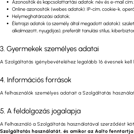
Azonosítók és kapcsolattartási adatok: név és e-mail cím;
Online azonosítók (webes adatok): IP-cím, cookie-k, ope
Helymeghatározási adatok;
Életrajzi adatok (a személy által megadott adatok): szüle
alkalmazott, nyugdíjas), preferált tanulási stílus, kiberbizt
3. Gyermekek személyes adatai
A Szolgáltatás igénybevételéhez legalább 16 évesnek kell l
4. Információs források
A felhasználók személyes adatait a Szolgáltatás használat
5. A feldolgozás jogalapja
A Felhasználó a Szolgáltatás használatával szerződést kö
Szolgáltatás használatát, és amikor az Aalto fenntartja