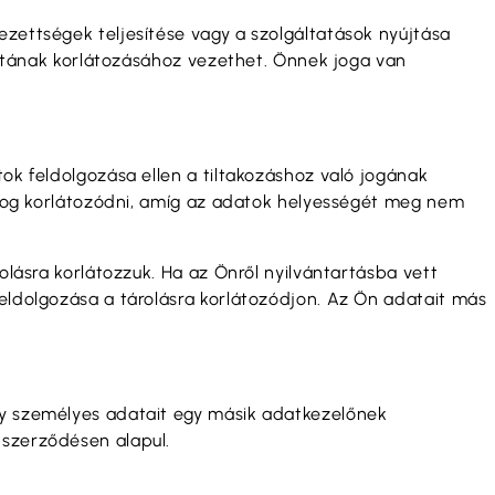
ezettségek teljesítése vagy a szolgáltatások nyújtása
álatának korlátozásához vezethet. Önnek joga van
tok feldolgozása ellen a tiltakozáshoz való jogának
a fog korlátozódni, amíg az adatok helyességét meg nem
olásra korlátozzuk. Ha az Önről nyilvántartásba vett
feldolgozása a tárolásra korlátozódjon. Az Ön adatait más
ogy személyes adatait egy másik adatkezelőnek
 szerződésen alapul.