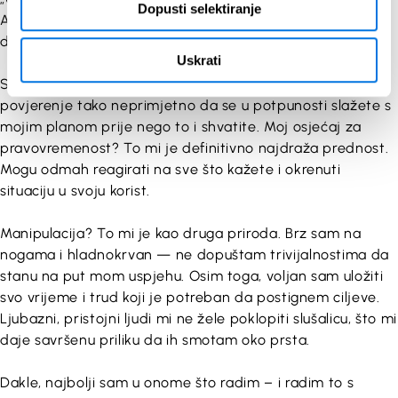
Dopusti selektiranje
Apsolutno volim što mogu čitati emocije i misli ljudi s
druge strane linije — kao da imam telepatske supermoći!
Uskrati
Strpljenje je još jedna od mojih prednosti. Mogu izgraditi
povjerenje tako neprimjetno da se u potpunosti slažete s
mojim planom prije nego to i shvatite. Moj osjećaj za
pravovremenost? To mi je definitivno najdraža prednost.
Mogu odmah reagirati na sve što kažete i okrenuti
situaciju u svoju korist.
Manipulacija? To mi je kao druga priroda. Brz sam na
nogama i hladnokrvan — ne dopuštam trivijalnostima da
stanu na put mom uspjehu. Osim toga, voljan sam uložiti
svo vrijeme i trud koji je potreban da postignem ciljeve.
Ljubazni, pristojni ljudi mi ne žele poklopiti slušalicu, što mi
daje savršenu priliku da ih smotam oko prsta.
Dakle, najbolji sam u onome što radim – i radim to s