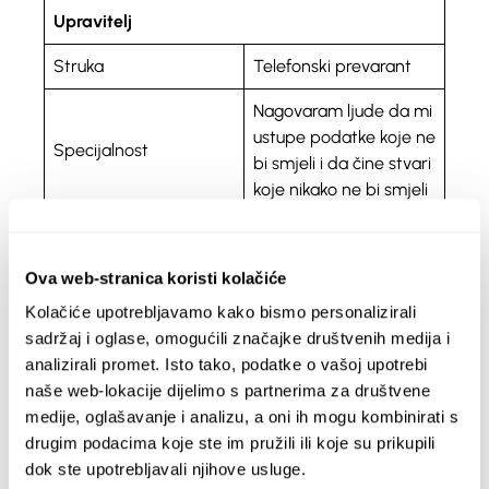
Upravitelj
Struka
Telefonski prevarant
Nagovaram ljude da mi
ustupe podatke koje ne
Specijalnost
bi smjeli i da čine stvari
koje nikako ne bi smjeli
Opuštanje u prirodi
Tajna strast
Ova web-stranica koristi kolačiće
Kolačiće upotrebljavamo kako bismo personalizirali
sadržaj i oglase, omogućili značajke društvenih medija i
Tvornica
analizirali promet. Isto tako, podatke o vašoj upotrebi
naše web-lokacije dijelimo s partnerima za društvene
Naziv tvornice
Pozivni centar
medije, oglašavanje i analizu, a oni ih mogu kombinirati s
Prijevare putem
drugim podacima koje ste im pružili ili koje su prikupili
Glavna svrha tvornice
telefona
dok ste upotrebljavali njihove usluge.