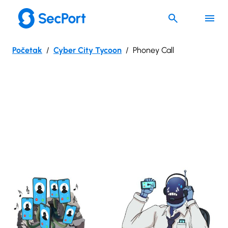
Skoči
do
sadržaja
Početak
Cyber City Tycoon
Phoney Call