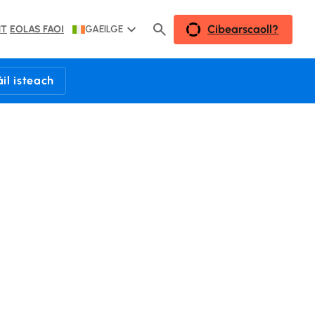
Cibearscaoll?
HT
EOLAS FAOI
GAEILGE
il isteach