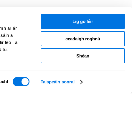
Lig go léir
amh ar ár
asáin a
ceadaigh roghnú
r leo í a
d tú.
Shéan
ocht
Taispeáin sonraí