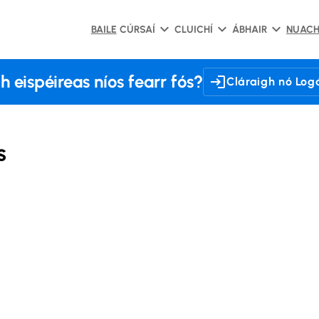
BAILE
CÚRSAÍ
CLUICHÍ
ÁBHAIR
NUAC
h eispéireas níos fearr fós?
Cláraigh nó Logá
s