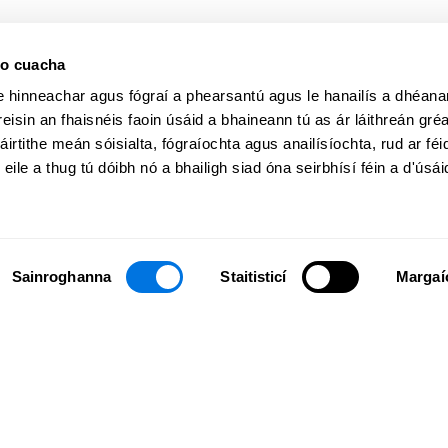
eo cuacha
le hinneachar agus fógraí a phearsantú agus le hanailís a dhéan
eisin an fhaisnéis faoin úsáid a bhaineann tú as ár láithreán gré
tithe meán sóisialta, fógraíochta agus anailísíochta, rud ar féidi
 eile a thug tú dóibh nó a bhailigh siad óna seirbhísí féin a d'úsái
Sainroghanna
Staitisticí
Margaí