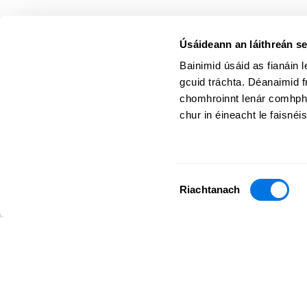
Úsáideann an láithreán s
Bainimid úsáid as fianáin 
gcuid tráchta. Déanaimid fr
chomhroinnt lenár comhpháir
chur in éineacht le faisnéis
Poist Ghaolmhara de réir Cineál Ábhair
Roghnú
Riachtanach
Toilithe