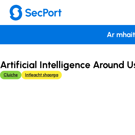
Skip
to
content
Ar mhait
Artificial Intelligence Around U
Cluiche
Intleacht shaorga