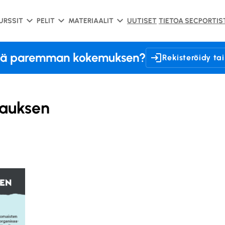
URSSIT
PELIT
MATERIAALIT
UUTISET
TIETOA SECPORTIS
elä paremman kokemuksen?
Rekisteröidy tai
ijauksen