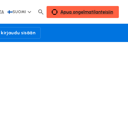
Apua ongelmatilanteisiin
TA
SUOMI
 kirjaudu sisään