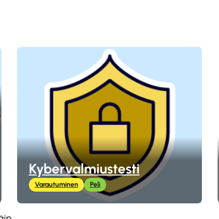
Kybervalmiustesti
Varautuminen
Peli
äin