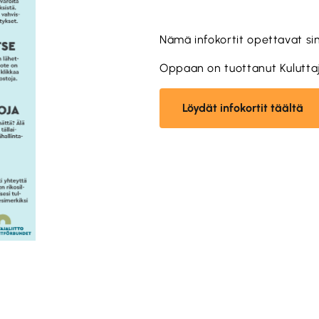
Nämä infokortit opettavat si
Oppaan on tuottanut Kuluttaja
Löydät infokortit täältä