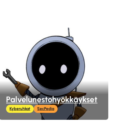
Palvelunestohyökkäykset
Kyberuhkat
SecPedia