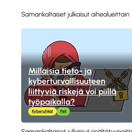
Samankaltaiset julkaisut aihealueittain
Millaisia tieto- ja
kyberturvallisuuteen
liittyviä riskejä voi piillä
työpaikalla?
Kyberuhkat
Peli
Samankaltaiset julkaisut sisältötyypeitt