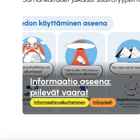
Informaatio aseena:
piilevät vaarat
Informaatiovaikuttaminen
Infograafi