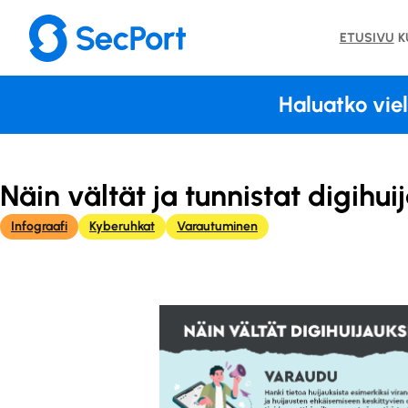
Siirry
sisältöön
ETUSIVU
K
Haluatko vi
Näin vältät ja tunnistat digihu
Infograafi
Kyberuhkat
Varautuminen