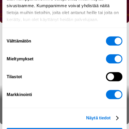
Romanssihuijausten verkossa
sivustoamme. Kumppanimme voivat yhdistää näitä
Kyberturvallisuus
Kyberuhkat
Audio
tietoja muihin tietoihin, joita olet antanut heille tai joita on
kerätty, kun olet käyttänyt heidän palvelujaan.
Suostumuksen
Välttämätön
valinta
Mieltymykset
Tilastot
Markkinointi
Palvelunestohyökkäykset
Kyberuhkat
SecPedia
Näytä tiedot