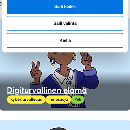
Samankaltaiset julkaisut sisältötyypeittäin
Salli kaikki
Salli valinta
Kiellä
Digiturvallinen elämä
Kyberturvallisuus
Tietosuoja
Peli