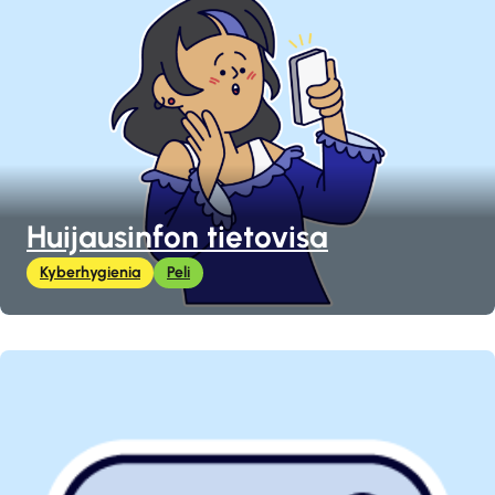
Huijausinfon tietovisa
Kyberhygienia
Peli