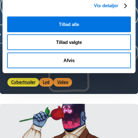
Vis detaljer
Tillad alle
Tillad valgte
Scams, Blink and You’ll Miss
Afvis
Them
Cybertrusler
Lyd
Video