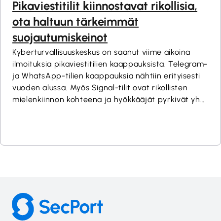
Pikaviestitilit kiinnostavat rikollisia,
ota haltuun tärkeimmät
suojautumiskeinot
Kyberturvallisuuskeskus on saanut viime aikoina
ilmoituksia pikaviestitilien kaappauksista. Telegram-
ja WhatsApp-tilien kaappauksia nähtiin erityisesti
vuoden alussa. Myös Signal-tilit ovat rikollisten
mielenkiinnon kohteena ja hyökkääjät pyrkivät yhä
useammin manipuloimaan käyttäjiä kaapatakseen
tilejä. Siksi on tärkeää ymmärtää, miten voit
suojata pikaviestitilisi käytännössä ja mitä asetuksia
ja millä toimintatavoilla voit merkittävästi
pienentää riskejä.Read More