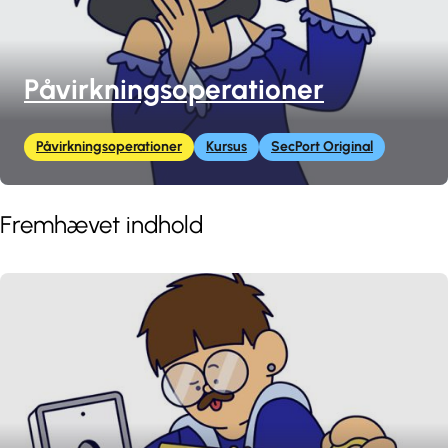
Påvirkningsoperationer
Påvirkningsoperationer
Kursus
SecPort Original
Fremhævet indhold