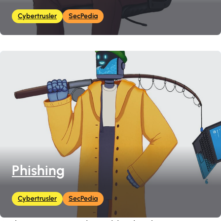
Cybertrusler
SecPedia
Phishing
Cybertrusler
SecPedia