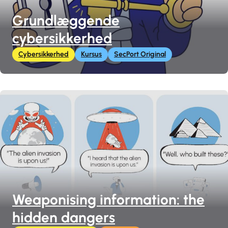
Grundlæggende
cybersikkerhed
Cybersikkerhed
Kursus
SecPort Original
Weaponising information: the
hidden dangers