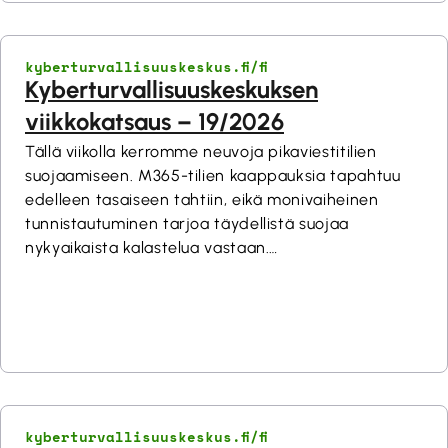
kyberturvallisuuskeskus.fi/fi
Kyberturvallisuuskeskuksen
viikkokatsaus – 19/2026
Tällä viikolla kerromme neuvoja pikaviestitilien
suojaamiseen. M365-tilien kaappauksia tapahtuu
edelleen tasaiseen tahtiin, eikä monivaiheinen
tunnistautuminen tarjoa täydellistä suojaa
nykyaikaista kalastelua vastaan.
Huoltovarmuuskeskus julkaisi skenaariotyökalun
organisaatioille varautumisen tueksi.
Tekstiviestihuijausten torjunta eteni 4.5.2026
voimaan tulleella Traficomin määräyksellä. Traficom
on ottanut käyttöön uuden tietoturvallisuuden
arviointipätevyyden, joka mahdollistaa
salausratkaisujen tapauskohtaisen arvioinnin
kyberturvallisuuskeskus.fi/fi
luokitellun tiedon käsittelyssä.Read More