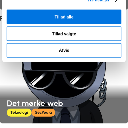
Tillad alle
Relaterede indlæg efter indholdstype
Tillad valgte
Afvis
Det mørke web
Teknologi
SecPedia