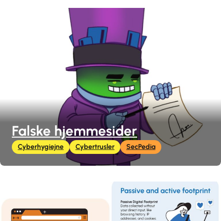
Falske hjemmesider
Cyberhygiejne
Cybertrusler
SecPedia