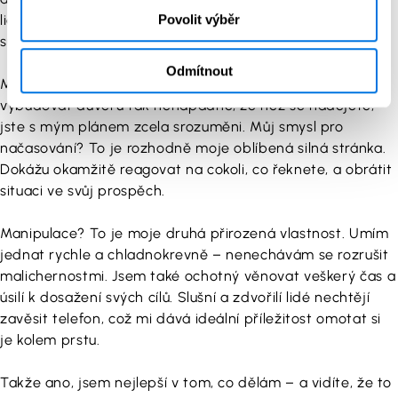
Povolit výběr
lidí na druhém konci linky – je to jako mít psychologické
superschopnosti!
Odmítnout
Mojí další silnou stránkou je trpělivost. Dokážu si
vybudovat důvěru tak nenápadně, že než se nadějete,
jste s mým plánem zcela srozuměni. Můj smysl pro
načasování? To je rozhodně moje oblíbená silná stránka.
Dokážu okamžitě reagovat na cokoli, co řeknete, a obrátit
situaci ve svůj prospěch.
Manipulace? To je moje druhá přirozená vlastnost. Umím
jednat rychle a chladnokrevně – nenechávám se rozrušit
malichernostmi. Jsem také ochotný věnovat veškerý čas a
úsilí k dosažení svých cílů. Slušní a zdvořilí lidé nechtějí
zavěsit telefon, což mi dává ideální příležitost omotat si
je kolem prstu.
Takže ano, jsem nejlepší v tom, co dělám – a vidíte, že to