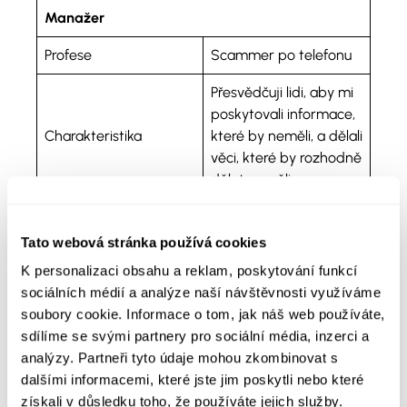
Manažer
Profese
Scammer po telefonu
Přesvědčuji lidi, aby mi
poskytovali informace,
Charakteristika
které by neměli, a dělali
věci, které by rozhodně
dělat neměli.
Výlety do přírody
Tajná záliba
Tato webová stránka používá cookies
K personalizaci obsahu a reklam, poskytování funkcí
sociálních médií a analýze naší návštěvnosti využíváme
Továrna
soubory cookie. Informace o tom, jak náš web používáte,
Název továrny
Call centrum
sdílíme se svými partnery pro sociální média, inzerci a
analýzy. Partneři tyto údaje mohou zkombinovat s
Hlavní cíl továrny
Scamy po telefonu
dalšími informacemi, které jste jim poskytli nebo které
získali v důsledku toho, že používáte jejich služby.
Úroveň, ve které se