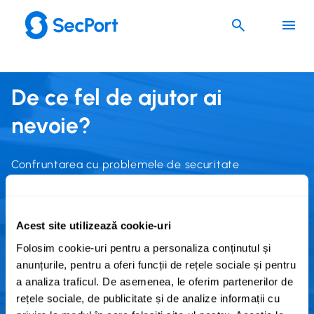
Mergi
la
conținut
De ce fel de ajutor ai
nevoie?
Confruntarea cu problemele de securitate
cibernetică poate fi o provocare și o descurajare.
Dacă te afli într-o situație în care ai nevoie de ajutor,
această pagină te va ajuta să găsești organizațiile la
Acest site utilizează cookie-uri
care poți apela. Pentru a începe, te rugăm să
Folosim cookie-uri pentru a personaliza conținutul și
selectezi țara pentru care dorești instrucțiuni. În
anunțurile, pentru a oferi funcții de rețele sociale și pentru
prezent, instrucțiunile sunt disponibile numai în limba
a analiza traficul. De asemenea, le oferim partenerilor de
țării selectate. Nu uita, ajutorul este la doar câteva
rețele sociale, de publicitate și de analize informații cu
clicuri distanță.