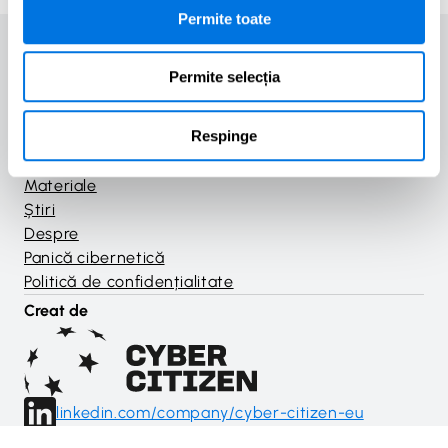
Permite toate
Permite selecția
Acasă
Respinge
Cursuri
Jocuri
Materiale
Știri
Despre
Panică cibernetică
Politică de confidențialitate
Creat de
linkedin.com/company/cyber-citizen-eu
În colaborare cu