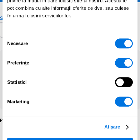
privire la modul în care folosiți site-ul nostru. Aceștia le
pot combina cu alte informații oferite de dvs. sau culese
în urma folosirii serviciilor lor.
Selectare țară
Selecția
Necesare
consimțământului
Am detectat că folosești limba Română pe site.
Preferinţe
Dorești să comuți la conținutul pentru Română?
Comutare
Statistici
Nu mulțumesc
Marketing
Please select a country.
Afişare