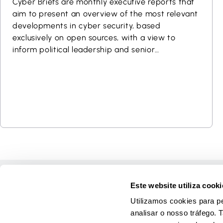
Cyber Briefs are monthly executive reports that
aim to present an overview of the most relevant
developments in cyber security, based
exclusively on open sources, with a view to
inform political leadership and senior
management in its constituency. Additional
information on any item in this Brief can be
provided upon request. Cyber Briefs are
TLP:CLEAR.
Página inic
Este website utiliza cooki
Cursos
Utilizamos cookies para pe
Jogos
analisar o nosso tráfego.
Materials