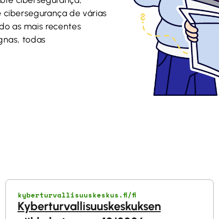
e cibersegurança de várias
do as mais recentes
ignas, todas
kyberturvallisuuskeskus.fi/fi
Kyberturvallisuuskeskuksen