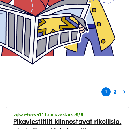
1
2
kyberturvallisuuskeskus.fi/fi
Pikaviestitilit kiinnostavat rikollisia,