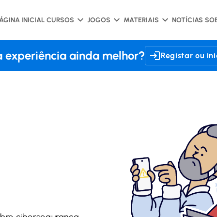
ÁGINA INICIAL
CURSOS
JOGOS
MATERIAIS
NOTÍCIAS
SO
 experiência ainda melhor?
Registar ou in
bre cibersegurança,