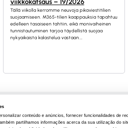
viikkokatsaus – 19/2026
Tällä viikolla kerromme neuvoja pikaviestitilien
suojaamiseen. M365-tilien kaappauksia tapahtuu
edelleen tasaiseen tahtiin, eikä monivaiheinen
tunnistautuminen tarjoa täydellistä suojaa
nykyaikaista kalastelua vastaan.
Huoltovarmuuskeskus julkaisi skenaariotyökalun
organisaatioille varautumisen tueksi.
Tekstiviestihuijausten torjunta eteni 4.5.2026
voimaan tulleella Traficomin määräyksellä.
Traficom on ottanut käyttöön uuden
tietoturvallisuuden arviointipätevyyden, joka
mahdollistaa salausratkaisujen tapauskohtaisen
arvioinnin luokitellun tiedon käsittelyssä.Read
More
ial
Criado por
es
rsonalizar conteúdo e anúncios, fornecer funcionalidades de re
 Também partilhamos informações acerca da sua utilização do si