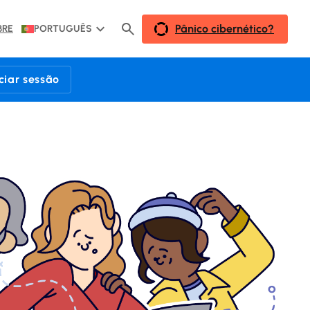
Pânico cibernético?
BRE
PORTUGUÊS
iciar sessão