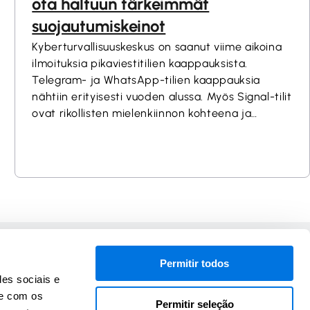
ota haltuun tärkeimmät
suojautumiskeinot
Kyberturvallisuuskeskus on saanut viime aikoina
ilmoituksia pikaviestitilien kaappauksista.
Telegram- ja WhatsApp-tilien kaappauksia
nähtiin erityisesti vuoden alussa. Myös Signal-tilit
ovat rikollisten mielenkiinnon kohteena ja
hyökkääjät pyrkivät yhä useammin
manipuloimaan käyttäjiä kaapatakseen tilejä.
Siksi on tärkeää ymmärtää, miten voit suojata
pikaviestitilisi käytännössä ja mitä asetuksia ja
millä toimintatavoilla voit merkittävästi
pienentää riskejä.Read More
Em colaboração com
Permitir todos
des sociais e
te com os
Permitir seleção