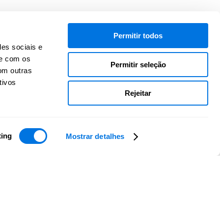
Permitir todos
des sociais e
te com os
Permitir seleção
om outras
tivos
Rejeitar
ting
Mostrar detalhes