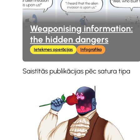
Weaponising information:
the hidden dangers
Ietekmes operācijas
Infografika
Saistītās publikācijas pēc satura tipa