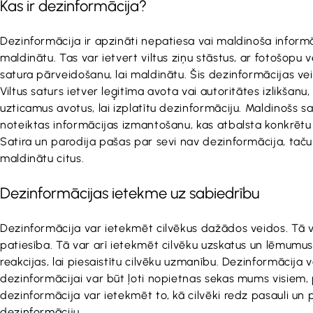
Kas ir dezinformācija?
Dezinformācija ir apzināti nepatiesa vai maldinoša informāci
maldinātu. Tas var ietvert viltus ziņu stāstus, ar fotošopu 
satura pārveidošanu, lai maldinātu. Šis dezinformācijas veids
Viltus saturs ietver leģitīma avota vai autoritātes izlikšanu,
uzticamus avotus, lai izplatītu dezinformāciju. Maldinošs sa
noteiktas informācijas izmantošanu, kas atbalsta konkrētu 
Satira un parodija pašas par sevi nav dezinformācija, taču t
maldinātu citus.
Dezinformācijas ietekme uz sabiedrību
Dezinformācija var ietekmēt cilvēkus dažādos veidos. Tā va
patiesība. Tā var arī ietekmēt cilvēku uzskatus un lēmumus,
reakcijas, lai piesaistītu cilvēku uzmanību. Dezinformācija 
dezinformācijai var būt ļoti nopietnas sekas mums visiem, p
dezinformācija var ietekmēt to, kā cilvēki redz pasauli un
dezinformāciju.