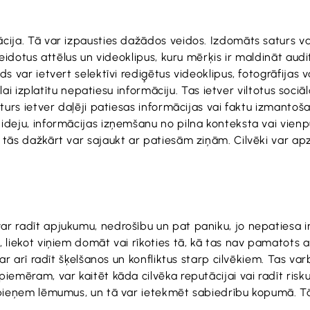
ja. Tā var izpausties dažādos veidos. Izdomāts saturs var ie
veidotus attēlus un videoklipus, kuru mērķis ir maldināt audi
 var ietvert selektīvi rediģētus videoklipus, fotogrāfijas va
 lai izplatītu nepatiesu informāciju. Tas ietver viltotus soci
turs ietver daļēji patiesas informācijas vai faktu izmantošan
ideju, informācijas izņemšanu no pilna konteksta vai vienp
ās dažkārt var sajaukt ar patiesām ziņām. Cilvēki var apzinā
r radīt apjukumu, nedrošību un pat paniku, jo nepatiesa inf
 liekot viņiem domāt vai rīkoties tā, kā tas nav pamatots a
var arī radīt šķelšanos un konfliktus starp cilvēkiem. Tas v
iemēram, var kaitēt kāda cilvēka reputācijai vai radīt risk
 pieņem lēmumus, un tā var ietekmēt sabiedrību kopumā. Tāpē