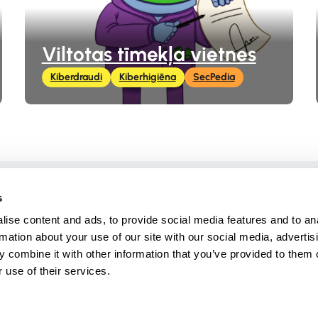
Viltotas tīmekļa vietnes
Kiberdraudi
Kiberhigiēna
SecPedia
Radījis
s
ise content and ads, to provide social media features and to an
rmation about your use of our site with our social media, advertis
 combine it with other information that you’ve provided to them o
linkedin.com/company/
 use of their services.
citizen-eu
ka
politika