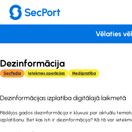
Skip
to
content
Vēlaties vē
Dezinformācija
SecPedia
Ietekmes operācijas
Medijpratība
Dezinformācijas izplatība digitālajā laikmetā
Pēdējos gados dezinformācija ir kļuvusi par aktuālu tematu.
izplatīšanu. Bet kas īsti ir dezinformācija? Kā tā var iete