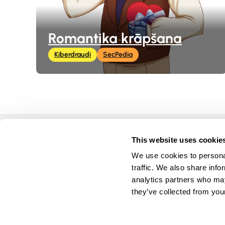
Romantika krāpšana
Kiberdraudi
SecPedia
Sākums
This website uses cookie
Kursi
We use cookies to personal
Spēles
traffic. We also share info
Materiāli
analytics partners who may
Ziņas
they’ve collected from your
Par
Kiberpani
Privātuma 