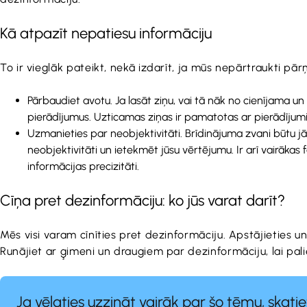
Kā atpazīt nepatiesu informāciju
To ir vieglāk pateikt, nekā izdarīt, ja mūs nepārtraukti p
Pārbaudiet avotu. Ja lasāt ziņu, vai tā nāk no cienījama un l
pierādījumus. Uzticamas ziņas ir pamatotas ar pierādīju
Uzmanieties par neobjektivitāti. Brīdinājuma zvani būtu jāies
neobjektivitāti un ietekmēt jūsu vērtējumu. Ir arī vairāka
informācijas precizitāti.
Cīņa pret dezinformāciju: ko jūs varat darīt?
Mēs visi varam cīnīties pret dezinformāciju. Apstājieties un
Runājiet ar ģimeni un draugiem par dezinformāciju, lai pali
Ja vēlaties uzzināt vairāk par šo tēmu, skatie