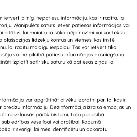
tvert pilnīgi nepatiesu informāciju, kas ir radīta, lai
toriju. Manipulēts saturs ietver patiesas informācijas vai
i citātus, lai mainītu to sākotnējo nozīmi vai kontekstu.
ālo plašsaziņas līdzekļu kontus un vietnes, kas imitē
u, lai radītu maldīgu iespaidu. Tas var ietvert tikai
usēju vai ne pilnībā patiesu informācijas pasniegšanu.
ti izplatīt satīrisku saturu kā patiesas ziņas, lai
ormācija var apgrūtināt cilvēku izpratni par to, kas ir
r precīzu informāciju. Dezinformācija izraisa emocijas un
arbūt neizklausās pārāk bīstami, taču patiesībā
u sabiedrības veselībai vai drošībai. Kopumā
c ir svarīgi, lai mēs identificētu un apkarotu