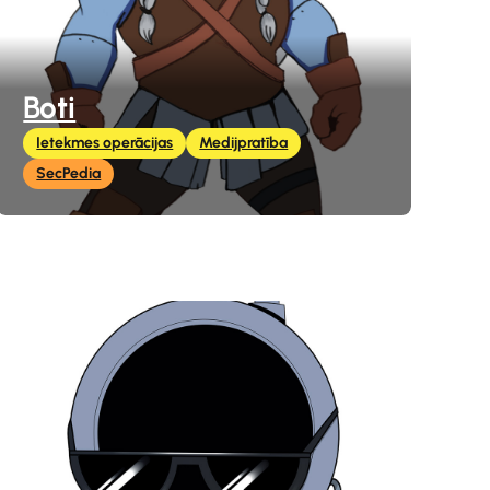
Boti
Ietekmes operācijas
Medijpratība
SecPedia