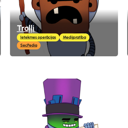
Troļļi
Ietekmes operācijas
Medijpratība
SecPedia