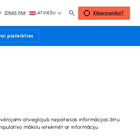
Kiberpanika?
ZIŅAS
PAR
LATVIEŠU
vai pieteikties
ievērojami atvieglojuši nepatiesas informācijas ātru
nipulatīvo mākslu ietekmēt ar informāciju.