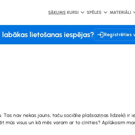
SĀKUMS
KURSI
SPĒLES
MATERIĀLI
l labākas lietošanas iespējas?
Reģistrēties 
 Tas nav nekas jauns, taču sociālie plašsaziņas līdzekļi ir 
kmēt mūs visus un kā mēs varam ar to cīnīties? Aplūkosim ma