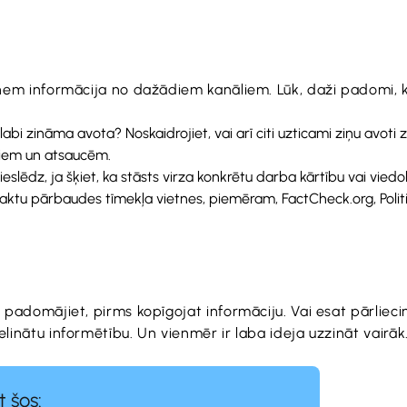
ārņem informācija no dažādiem kanāliem. Lūk, daži padomi, 
abi zināma avota? Noskaidrojiet, vai arī citi uzticami ziņu avoti z
miem un atsaucēm.
lēdz, ja šķiet, ka stāsts virza konkrētu darba kārtību vai viedokli
s faktu pārbaudes tīmekļa vietnes, piemēram, FactCheck.org, Polit
 padomājiet, pirms kopīgojat informāciju. Vai esat pārliecinā
elinātu informētību. Un vienmēr ir laba ideja uzzināt vairāk
t šos: