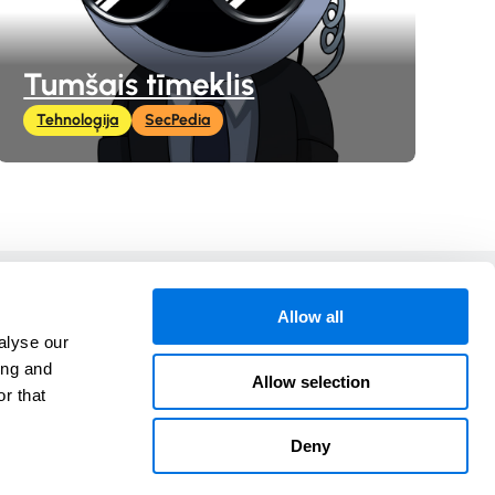
Tumšais tīmeklis
Tehnoloģija
SecPedia
Sadarbībā ar
Allow all
alyse our
ing and
Allow selection
r that
cyber-
Deny