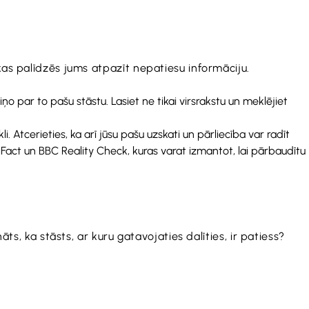
kas palīdzēs jums atpazīt nepatiesu informāciju.
iņo par to pašu stāstu. Lasiet ne tikai virsrakstu un meklējiet
. Atcerieties, ka arī jūsu pašu uzskati un pārliecība var radīt
iFact un BBC Reality Check, kuras varat izmantot, lai pārbaudītu
ts, ka stāsts, ar kuru gatavojaties dalīties, ir patiess?
.