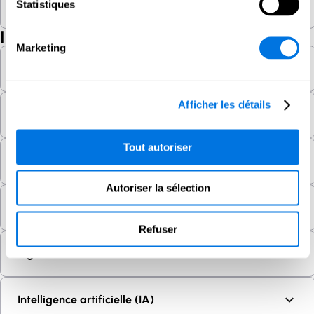
Statistiques
Hacktivist
I
Marketing
Identification biométrique
Afficher les détails
Influencer les opérations
Tout autoriser
Influencer les élections
Autoriser la sélection
Informatique quantique
Refuser
Ingénierie sociale
Intelligence artificielle (IA)