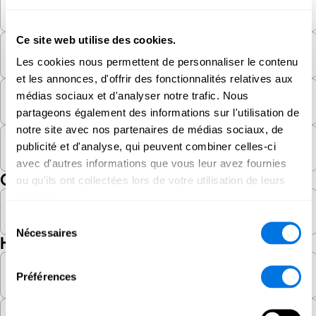
Fake news
Ce site web utilise des cookies.
Faux site web
Les cookies nous permettent de personnaliser le contenu
et les annonces, d'offrir des fonctionnalités relatives aux
médias sociaux et d'analyser notre trafic. Nous
Fraude au niveau de la direction générale
partageons également des informations sur l'utilisation de
notre site avec nos partenaires de médias sociaux, de
publicité et d'analyse, qui peuvent combiner celles-ci
Fraude à l'investissement
avec d'autres informations que vous leur avez fournies
G
ou qu'ils ont collectées lors de votre utilisation de leurs
services.
Gestionnaire de mots de passe
Sélection
Nécessaires
du
H
consentement
Hacker
Préférences