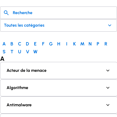
A
B
C
D
E
F
G
H
I
K
M
N
P
R
S
T
U
V
W
A
Acteur de la menace
Algorithme
Antimalware