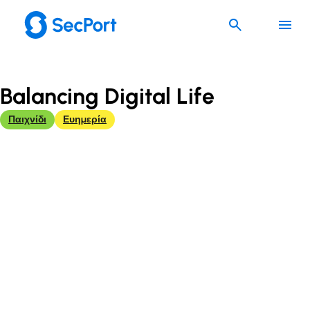
Μετάβαση
στο
περιεχόμενο
Balancing Digital Life
Παιχνίδι
Ευημερία