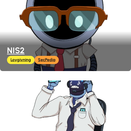
NIS2
Lovgivning
SecPedia