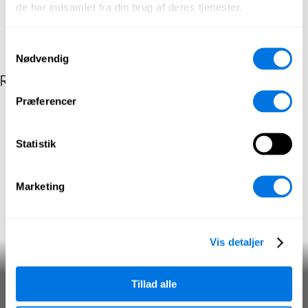
de har indsamlet fra din brug af deres tjenester.
Samtykkevalg
Nødvendig
Relaterede indlæg efter kategori
Præferencer
Statistik
Marketing
Vis detaljer
Bots
Tillad alle
Mediekendskab
Påvirkningsoperationer
SecPedia