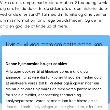
Vi kan alle kæmpe mod misinformation. Stop op og tænk
dig om, før du deler. Er du sikker på, at den historie, du er
ved at dele, er sand? Tal med din familie og dine venner
om misinformation for at øge bevidstheden. Og det er
altid en god idé at finde ud af mere.
Hvis du vil vide mere om dette emne, kan
du tjekke disse:
https://en.wikipedia.org/wiki/Disinformation
Denne hjemmeside bruger cookies
https://www.apa.org/topics/journalism-
Vi bruger cookies til at tilpasse vores indhold og
facts/misinformation-disinformation
annoncer, til at vise dig funktioner til sociale medier og til
https://digital-
at analysere vores trafik. Vi deler også oplysninger om
strategy.ec.europa.eu/en/policies/online-
din brug af vores hjemmeside med vores partnere inden
disinformation
for sociale medier, annonceringspartnere og
analysepartnere. Vores partnere kan kombinere disse
data med andre oplysninger, du har givet dem, eller som