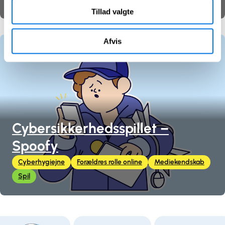
Tillad valgte
Afvis
Cybersikkerhedsspillet –
Spoofy
Cyberhygiejne
Forældres rolle online
Mediekendskab
Spil