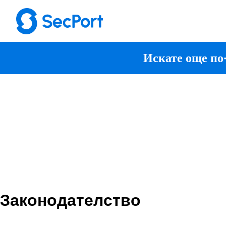
Искате още по
Законодателство