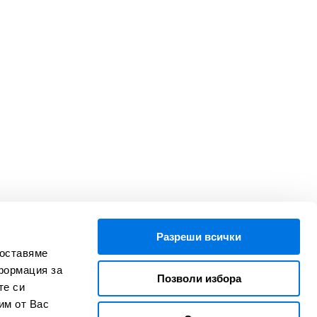
Разреши всички
В сътрудничество с
доставяме
формация за
Позволи избора
те си
им от Вас