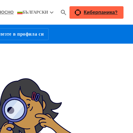
Киберпаника?
НОСНО
БЪЛГАРСКИ
лезте в профила си