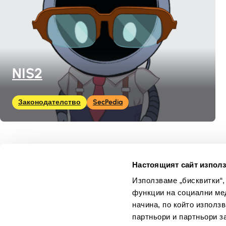
NIS2
Законодателство
SecPedia
Настоящият сайт използ
Начало
Използваме „бисквитки“,
Курсове
функции на социални ме
Игри
начина, по който използ
Материа
партньори и партньори з
Новини