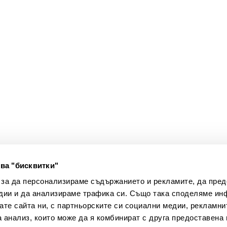
ва "бисквитки"
Създадено от
 за да персонализираме съдържанието и рекламите, да пре
дии и да анализираме трафика си. Също така споделяме ин
вате сайта ни, с партньорските си социални медии, рекламни
ли
а анализ, които може да я комбинират с друга предоставена 